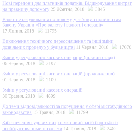
Нові перепони для платників податків. Відшкодування витрат
на правничу допомогу
25 Жовтня, 2018
3845
Валютне регулювання по-новому, у зв’язку з прийняттям
Закону України «Про валюту і валютні операції»
17 Липня, 2018
11795
Виключення технічного переоснащення та інші зміни
дозвільних процедур у будівництві
11 Червня, 2018
17070
Зміни у регулюванні касових операцій (повний огляд)
06 Червня, 2018
2197
Зміни у регулюванні касових операцій (продовження)
01 Червня, 2018
2109
Зміни у регулюванні касових операцій
30 Травня, 2018
4899
До теми відповідальності за порушення у сфері містобудівного
законодавства
15 Травня, 2018
11799
Забезпечення судових витрат як новий засіб боротьби із
необґрунтованими позовами
14 Травня, 2018
2462