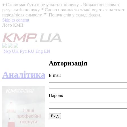
+
Слово має бути в результатах пошуку.
-
Видалення слова з
результатів пошуку.
*
Слово починається/закінчується на текст
перед/після символу.
""
Пошук слів у складі фрази.
Skip to content
Лого КМП
Укр
UK
Рус
RU
Eng
EN
Авторизація
Аналітика
E-mail
Пароль