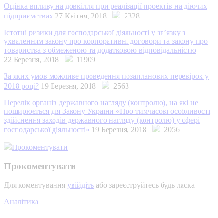
Оцінка впливу на довкілля при реалізації проектів на діючих
підприємствах
27 Квітня, 2018
2328
Істотні ризики для господарської діяльності у зв’язку з
ухваленням закону про корпоративні договори та закону про
товариства з обмеженою та додатковою відповідальністю
22 Березня, 2018
11909
За яких умов можливе проведення позапланових перевірок у
2018 році?
19 Березня, 2018
2563
Перелік органів державного нагляду (контролю), на які не
поширюється дія Закону України «Про тимчасові особливості
здійснення заходів державного нагляду (контролю) у сфері
господарської діяльності»
19 Березня, 2018
2056
Прокоментувати
Прокоментувати
Для коментування
увійдіть
або зареєструйтесь будь ласка
Аналітика