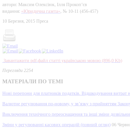
автори: Максим Олексіюк, Ілля Прокоп’єв
видання:
«Юридична газета»
, № 10-11 (456-457)
10 Березня, 2015
Преса
Завантажити pdf-файл статті українською мовою (896,0 Kb)
Перегляди 2254
МАТЕРІАЛИ ПО ТЕМІ
Нові перепони для платників податків. Відшкодування витрат 
Валютне регулювання по-новому, у зв’язку з прийняттям Закону
Виключення технічного переоснащення та інші зміни дозвільни
Зміни у регулюванні касових операцій (повний огляд)
06 Черв