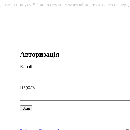
ультатів пошуку.
*
Слово починається/закінчується на текст перед
Авторизація
E-mail
Пароль