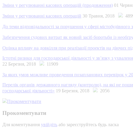
Зміни у регулюванні касових операцій (продовження)
01 Черв
Зміни у регулюванні касових операцій
30 Травня, 2018
489
До теми відповідальності за порушення у сфері містобудівного 
Забезпечення судових витрат як новий засіб боротьби із необ
Оцінка впливу на довкілля при реалізації проектів на діючих п
Істотні ризики для господарської діяльності у зв’язку з ухвал
22 Березня, 2018
11909
За яких умов можливе проведення позапланових перевірок у 20
Перелік органів державного нагляду (контролю), на які не поши
господарської діяльності»
19 Березня, 2018
2056
Прокоментувати
Прокоментувати
Для коментування
увійдіть
або зареєструйтесь будь ласка