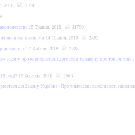
ня, 2018
2109
9
законодавства
15 Травня, 2018
11799
ґрунтованими позовами
14 Травня, 2018
2462
ідприємствах
27 Квітня, 2018
2328
енням закону про корпоративні договори та закону про товариства
18 році?
19 Березня, 2018
2563
рюється дія Закону України «Про тимчасові особливості здійснен