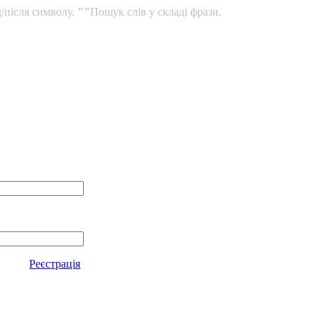
/після символу.
""
Пошук слів у складі фрази.
Реєстрація