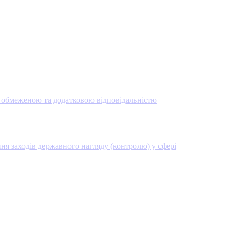
 з обмеженою та додатковою відповідальністю
ня заходів державного нагляду (контролю) у сфері