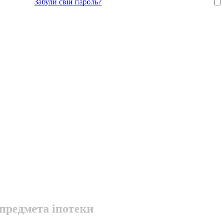
Забули свій пароль?
предмета іпотеки