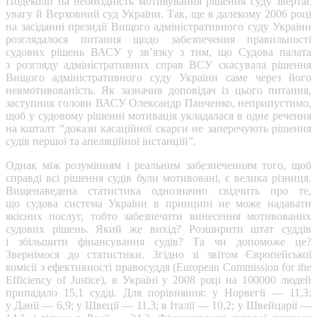
Подеколи на необхідність мотивування рішення суду звертає
увагу й Верховний суд України. Так, ще в далекому 2006 році
на засіданні президії Вищого адміністративного суду України
розглядалося питання щодо забезпечення правильності
судових рішень ВАСУ у зв’язку з тим, що Судова палата
з розгляду адміністративних справ ВСУ скасувала рішення
Вищого адміністративного суду України саме через його
невмотивованість. Як зазначив доповідач із цього питання,
заступник голови ВАСУ Олександр Панченко, неприпустимо,
щоб у судовому рішенні мотивація укладалася в одне речення
на кшталт “докази касаційної скарги не заперечують рішення
судів першої та апеляційної інстанцій”.
Однак між розумінням і реальним забезпеченням того, щоб
справді всі рішення судів були мотивовані, є велика різниця.
Вищенаведена статистика однозначно свідчить про те,
що судова система України в принципі не може надавати
якісних послуг, тобто забезпечити винесення мотивованих
судових рішень. Який же вихід? Розширити штат суддів
і збільшити фінансування судів? Та чи допоможе це?
Звернімося до статистики. Згідно зі звітом Європейської
комісії з ефективності правосуддя (European Commission for the
Efficiency of Justice), в Україні у 2008 році на 100000 людей
припадало 15,1 судді. Для порівняння: у Норвегії — 11,3;
у Данії — 6,9; у Швеції — 11,3; в Італії — 10,2; у Швейцарії —