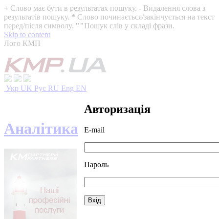
+
Слово має бути в результатах пошуку.
-
Видалення слова з
результатів пошуку.
*
Слово починається/закінчується на текст
перед/після символу.
""
Пошук слів у складі фрази.
Skip to content
Лого КМП
Укр
UK
Рус
RU
Eng
EN
Авторизація
Аналітика
E-mail
Пароль