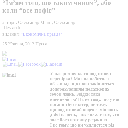
“Ім’ям того, що таким чином”, або
коли “все пофіг”
автори: Олександр Мінін, Олександр
Шемяткін
видання:
"Економічна правда"
25 Жовтня, 2012
Преса
У вас розпочалася податкова
перевірка? Можна побитися
об заклад, що вона закінчиться
донарахуванням податкових
зобов’язань. Звідки така
впевненість? Ні, не тому, що у вас
поганий бухгалтер, не тому,
що податковий кодекс змінюють
двічі на день, і вже немає тих, хто
знає його поточну редакцію.
І не тому, що ви ухиляєтеся від