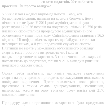
сплати податків. Усе набагато
простіше. Їм просто байдуже.
У них є план і жодної відповідальності. Тому, хоч
би що перевіряльник написав на користь бюджету, йому
нічого за це не буде. У 2011 році адміністративні суди
розглянули 120 036 позовів на податкову, і тільки 19 756 разів
платники скористалися процедурою адміністративного
оскарження у вищу податкову. Співвідношення становить 16,5
відсотка. Ці цифри свідчать про те, що байдуже не тільки
перевіряльникам, а й усій податковій службі як системі.
Платники не вірять у можливість об’єктивного розгляду
скарги, тому просто не витрачають час і кошти
на адміністративне оскарження. З тих нечисленних скарг, які
потрапляють до податкової, тільки у 21% випадків рішення
податкової скасовуються.
Однак треба пам’ятати, що навіть часткове задоволення
скарги на одну гривню приводить до скасування податкового
повідомлення-рішення. Проте з’являється нове рішення,
практично з таким самим донарахуванням, зменшеним,
наприклад, усього на одну гривню. Тому навіть цей 21%
викликає запитання.
Процедуру адміністративного оскарження було придумано