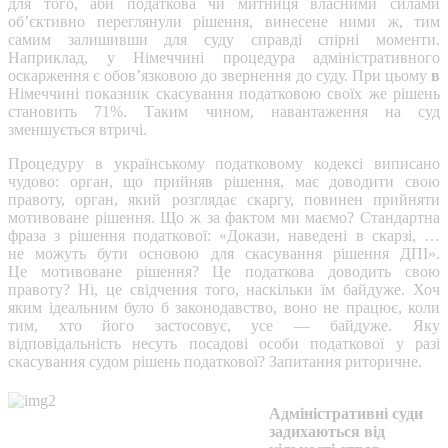
для того, аби податкова чи митниця власними силами
об’єктивно переглянули рішення, винесене ними ж, тим
самим залишивши для суду справді спірні моменти.
Наприклад, у Німеччині процедура адміністративного
оскарження є обов’язковою до звернення до суду. При цьому
в
Німеччині показник скасування податковою своїх же рішень
становить 71%. Таким чином, навантаження на суд
зменшується втричі.
Процедуру в українському податковому кодексі виписано
чудово: орган, що прийняв рішення, має доводити свою
правоту, орган, який розглядає скаргу, повинен прийняти
мотивоване рішення. Що ж за фактом ми маємо? Стандартна
фраза з рішення податкової: «Докази, наведені в скарзі, …
не можуть бути основою для скасування рішення ДПІ».
Це мотивоване рішення? Це податкова доводить свою
правоту? Ні, це свідчення того, наскільки їм байдуже. Хоч
яким ідеальним було б законодавство, воно не працює, коли
тим, хто його застосовує, усе — байдуже. Яку
відповідальність несуть посадові особи податкової у разі
скасування судом рішень податкової? Запитання риторичне.
Адміністративні суди
задихаються від