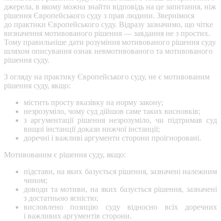
джерела, в якому можна знайти відповідь на це запитання, ніж
рішення Європейського суду з прав людини. Звернімося
до практики Європейського суду. Відразу зазначимо, що чітке
визначення мотивованого рішення — завдання не з простих.
Тому правильніше дати розуміння мотивованого рішення суду
шляхом описування ознак невмотивованого та мотивованого
рішення суду.
З огляду на практику Європейського суду, не є мотивованим
рішення суду, якщо:
містить просту вказівку на норму закону;
незрозуміло, чому суд дійшов саме таких висновків;
з аргументації рішення незрозуміло, чи підтримав суд
вищої інстанції докази нижчої інстанції;
доречні і важливі аргументи сторони проігноровані.
Мотивованим є рішення суду, якщо:
підстави, на яких базується рішення, зазначені належним
чином;
доводи та мотиви, на яких базується рішення, зазначені
з достатньою ясністю;
висловлено позицію суду відносно всіх доречних
і важливих аргументів сторони.