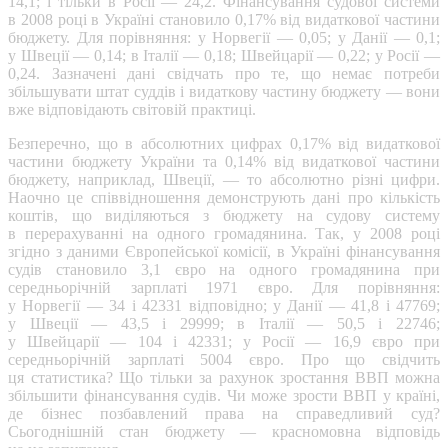
14,1; і тільки в Росії — 24,2. Фінансування судової системи
в 2008 році в Україні становило 0,17% від видаткової частини
бюджету. Для порівняння: у Норвегії — 0,05; у Данії — 0,1;
у Швеції — 0,14; в Італії — 0,18; Швейцарії — 0,22; у Росії —
0,24. Зазначені дані свідчать про те, що немає потреби
збільшувати штат суддів і видаткову частину бюджету — вони
вже відповідають світовій практиці.
Безперечно, що в абсолютних цифрах 0,17% від видаткової
частини бюджету України та 0,14% від видаткової частини
бюджету, наприклад, Швеції, — то абсолютно різні цифри.
Наочно це співвідношення демонструють дані про кількість
коштів, що виділяються з бюджету на судову систему
в перерахуванні на одного громадянина. Так, у 2008 році
згідно з даними Європейської комісії, в Україні фінансування
судів становило 3,1 євро на одного громадянина при
середньорічній зарплаті 1971 євро. Для порівняння:
у Норвегії — 34 і 42331 відповідно; у Данії — 41,8 і 47769;
у Швеції — 43,5 і 29999; в Італії — 50,5 і 22746;
у Швейцарії — 104 і 42331; у Росії — 16,9 євро при
середньорічній зарплаті 5004 євро. Про що свідчить
ця статистика? Що тільки за рахунок зростання ВВП можна
збільшити фінансування судів. Чи може зрости ВВП у країні,
де бізнес позбавлений права на справедливий суд?
Сьогоднішній стан бюджету — красномовна відповідь