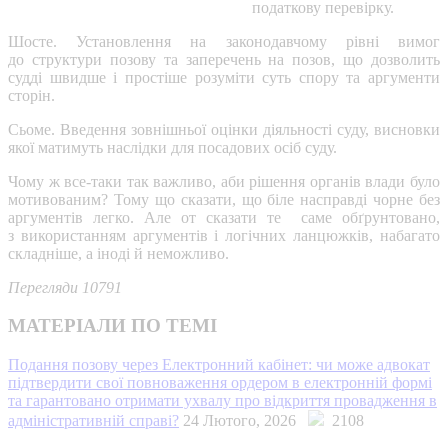
податкову перевірку.
Шосте. Установлення на законодавчому рівні вимог
до структури позову та заперечень на позов, що дозволить
судді швидше і простіше розуміти суть спору та аргументи
сторін.
Сьоме. Введення зовнішньої оцінки діяльності суду, висновки
якої матимуть наслідки для посадових осіб суду.
Чому ж все-таки так важливо, аби рішення органів влади було
мотивованим? Тому що сказати, що біле насправді чорне без
аргументів легко. Але от сказати те саме обґрунтовано,
з використанням аргументів і логічних ланцюжків, набагато
складніше, а іноді й неможливо.
Перегляди 10791
МАТЕРІАЛИ ПО ТЕМІ
Подання позову через Електронний кабінет: чи може адвокат
підтвердити свої повноваження ордером в електронній формі
та гарантовано отримати ухвалу про відкриття провадження в
адміністративній справі?
24 Лютого, 2026
2108