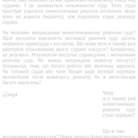
суддями. І це називається незалежністю суду. Тому судді
простіше ухвалити невмотивоване рішення (особливо, якщо
воно на користь бюджету), ніж порушити строк розгляду
справи.
Чи можливе виправдання невмотивованому рішенню суду?
Щоб зрозуміти важливість мотивації рішення суду, досить
порівняти правосуддя з послугою. Що може бути в такому разі
критерієм (показником) якості судової послуги? Безперечно,
це результат. Результатом виступає справедливе і мотивоване
рішення суду. Чи можна виправдати неякісну послугу?
Наприклад, тому що багато роботи або маленька зарплата.
Чи готовий суддя або член Вищої ради юстиції керувати
автомобілем після неякісного ремонту, бо в автослюсаря
багато замовлень?
Чому
ж у такому разі
невмотивоване
рішення суду
стало нормою?
Що ж таке
мотивоване рішення суду? Немає іншого більш авторитетного