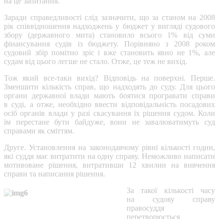
на це запитання.
Заради справедливості слід зазначити, що за станом на 2008
рік співвідношення надходжень у бюджет у вигляді судового
збору (державного мита) становило всього 1% від суми
фінансування судів із бюджету. Порівняно з 2008 роком
судовий збір помітно зріс і вже становить явно не 1%, але
судам від цього легше не стало. Отже, це теж не вихід.
Тож який все-таки вихід? Відповідь на поверхні. Перше.
Зменшити кількість справ, що надходять до суду. Для цього
органи державної влади мають боятися програвати справи
в суді, а отже, необхідно ввести відповідальність посадових
осіб органів влади у разі скасування їх рішення судом. Коли
їм перестане бути байдуже, вони не завалюватимуть суд
справами як сміттям.
Друге. Установлення на законодавчому рівні кількості годин,
які суддя має витратити на одну справу. Неможливо написати
мотивоване рішення, витративши 12 хвилин на вивчення
справи та написання рішення.
За такої кількості часу
на судову справу
правосуддя
перетворюється