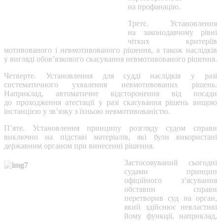
на профанацію.
Третє. Установлення
на законодавчому рівні
чітких критеріїв
мотивованого і невмотивованого рішення, а також наслідків
у вигляді обов’язкового скасування невмотивованого рішення.
Четверте. Установлення для судді наслідків у разі
систематичного ухвалення невмотивованих рішень.
Наприклад, автоматичне відсторонення від посади
до проходження атестації у разі скасування рішень вищою
інстанцією у зв’язку з їхньою невмотивованістю.
П’яте. Установлення принципу розгляду судом справи
виключно на підставі матеріалів, які були використані
державним органом при винесенні рішення.
Застосовуваний сьогодні
судами принцип
офіційного з’ясування
обставин справи
перетворив суд на орган,
який здійснює невластиві
йому функції, наприклад,