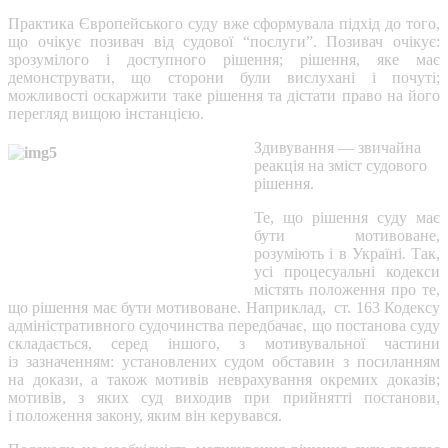
Практика Європейського суду вже сформувала підхід до того,
що очікує позивач від судової “послуги”. Позивач очікує:
зрозумілого і доступного рішення; рішення, яке має
демонструвати, що сторони були вислухані і почуті;
можливості оскаржити таке рішення та дістати право на його
перегляд вищою інстанцією.
Здивування — звичайна
реакція на зміст судового
рішення.
Те, що рішення суду має
бути мотивоване,
розуміють і в Україні. Так,
усі процесуальні кодекси
містять положення про те,
що рішення має бути мотивоване. Наприклад, ст. 163 Кодексу
адміністративного судочинства передбачає, що постанова суду
складається, серед іншого, з мотивувальної частини
із зазначенням: установлених судом обставин з посиланням
на докази, а також мотивів неврахування окремих доказів;
мотивів, з яких суд виходив при прийнятті постанови,
і положення закону, яким він керувався.