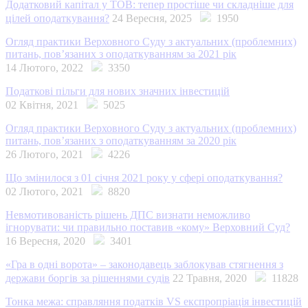
Додатковий капітал у ТОВ: тепер простіше чи складніше для
цілей оподаткування?
24 Вересня, 2025
1950
Огляд практики Верховного Суду з актуальних (проблемних)
питань, пов’язаних з оподаткуванням за 2021 рік
14 Лютого, 2022
3350
Податкові пільги для нових значних інвестицій
02 Квітня, 2021
5025
Огляд практики Верховного Суду з актуальних (проблемних)
питань, пов’язаних з оподаткуванням за 2020 рік
26 Лютого, 2021
4226
Що змінилося з 01 січня 2021 року у сфері оподаткування?
02 Лютого, 2021
8820
Невмотивованість рішень ДПС визнати неможливо
ігнорувати: чи правильно поставив «кому» Верховний Суд?
16 Вересня, 2020
3401
«Гра в одні ворота» – законодавець заблокував стягнення з
держави боргів за рішеннями судів
22 Травня, 2020
11828
Тонка межа: справляння податків VS експропріація інвестицій