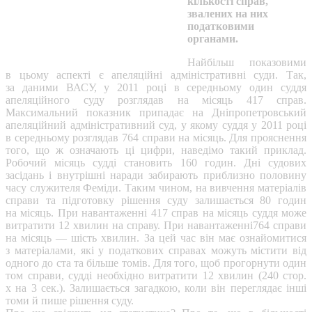
кількості справ,
звалених на них
податковими
органами.
Найбільш показовими
в цьому аспекті є апеляційні адміністративні суди. Так,
за даними ВАСУ, у 2011 ро
ці в середньому один суддя
апеляційного суду розглядав на місяць 417 справ.
Максимальний показник припадає на Дніпропетровський
апеляційний адміністративний суд, у якому суддя у 2011 році
в середньому розглядав 764 справи на місяць. Для прояснення
того, що ж означають ці цифри, наведімо такий приклад.
Робочий місяць судді становить 160 годин. Дні судових
засідань і внутрішні наради забирають приблизно половину
часу служителя Феміди. Таким чином, на вивчення матеріалів
справи та підготовку рішення суду залишається 80 годин
на місяць. При навантаженні 417 справ на місяць суддя може
витратити 12 хвилин на справу. При навантаженні764 справи
на місяць — шість хвилин. За цей час він має ознайомитися
з матеріалами, які у податкових справах можуть містити від
одного до ста та більше томів. Для того, щоб прогорнути один
том справи, судді необхідно витратити 12 хвилин (240 стор.
х на 3 сек.). Залишається загадкою, коли він переглядає інші
томи й пише рішення суду.