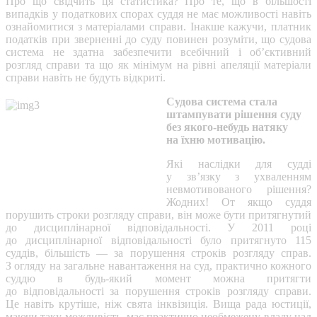
Про що свідчить ця статистика? Про те, що в більшості
випадків у податкових спорах суддя не має можливості навіть
ознайомитися з матеріалами справи. Інакше кажучи, платник
податків при зверненні до суду повинен розуміти, що судова
система не здатна забезпечити всебічний і об’єктивний
розгляд справи та що як мінімум на рівні апеляції матеріали
справи навіть не будуть відкриті.
Судова система стала
штампувати рішення суду
без якого-небудь натяку
на їхню мотивацію.
Які наслідки для судді
у зв’язку з ухваленням
невмотивованого рішення?
Жодних! От якщо суддя
порушить строки розгляду справи, він може бути притягнутий
до дисциплінарної відповідальності. У 2011 році
до дисциплінарної відповідальності було притягнуто 115
суддів, більшість — за порушення строків розгляду справ.
З огляду на загальне навантаження на суд, практично кожного
суддю в будь-який момент можна притягти
до відповідальності за порушення строків розгляду справи.
Це навіть крутіше, ніж свята інквізиція. Вища рада юстиції,
маючи таку можливість, має практично необмежену владу над