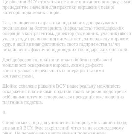
Це рішення ВСУ стосується не лише описаного випадку, а має
прецедентне значення для практики вирішення певної
категорії податкових спорів.
Так, поширеною є практика податкових донарахувань з
посиланням на безтоварність (нереальність) господарських
операцій з контрагентом, директор (засновник, учасник) якого
уклав угоду про визнання винуватості, затверджену вироком
суду, в якій визнав фіктивність свого підприємства та/ чи
нездійснення фактично відповідних господарських операцій.
Досі добросовісні платники податків були позбавлені
можливості оскарження вироків, якими де-факто
констатувалась нереальність їх операцій з такими
контрагентами.
Щойно схвалене рішення ВСУ надає реальну можливість
оскарження платниками податків таких вироків щодо третіх
осіб, якими штучно створювалася преюдиція вже щодо цих
платників податків.
ІІ.
Сподіваємося, що для уникнення непорозумінь такий підхід,
визнаний ВСУ, буде закріплений чітко та на законодавчому
рівні. Це передбачено відповідними положеннями