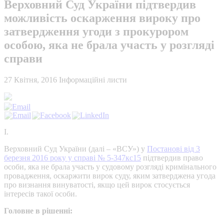
Верховний Суд України підтвердив
можливість оскарження вироку про
затвердження угоди з прокурором
особою, яка не брала участь у розгляді
справи
27 Квітня, 2016
Інформаційні листи
І.
Верховний Суд України (далі – «ВСУ») у
Постанові від 3
березня 2016 року у справі № 5-347кс15
підтвердив право
особи, яка не брала участь у судовому розгляді кримінального
провадження, оскаржити вирок суду, яким затверджена угода
про визнання винуватості, якщо цей вирок стосується
інтересів такої особи.
Головне в рішенні: