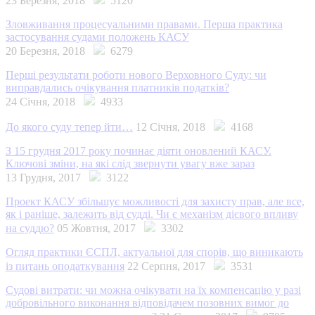
23 Березня, 2018
5120
Зловживання процесуальними правами. Перша практика
застосування судами положень КАСУ
20 Березня, 2018
6279
Перші результати роботи нового Верховного Суду: чи
виправдались очікування платників податків?
24 Січня, 2018
4933
До якого суду тепер йти…
12 Січня, 2018
4168
З 15 грудня 2017 року починає діяти оновлений КАСУ.
Ключові зміни, на які слід звернути увагу вже зараз
13 Грудня, 2017
3122
Проект КАСУ збільшує можливості для захисту прав, але все,
як і раніше, залежить від судді. Чи є механізм дієвого впливу
на суддю?
05 Жовтня, 2017
3302
Огляд практики ЄСПЛ, актуальної для спорів, що виникають
із питань оподаткування
22 Серпня, 2017
3531
Судові витрати: чи можна очікувати на їх компенсацію у разі
добровільного виконання відповідачем позовних вимог до