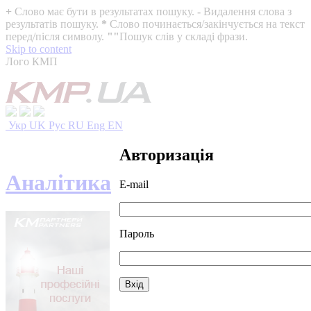
+
Слово має бути в результатах пошуку.
-
Видалення слова з
результатів пошуку.
*
Слово починається/закінчується на текст
перед/після символу.
""
Пошук слів у складі фрази.
Skip to content
Лого КМП
Укр
UK
Рус
RU
Eng
EN
Авторизація
Аналітика
E-mail
Пароль