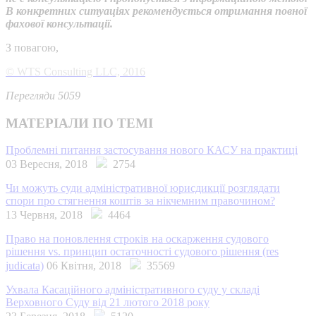
В конкретних ситуаціях рекомендується отримання повної
фахової консультації.
З повагою,
© WTS Consulting LLC, 2016
Перегляди 5059
МАТЕРІАЛИ ПО ТЕМІ
Проблемні питання застосування нового КАСУ на практиці
03 Вересня, 2018
2754
Чи можуть суди адміністративної юрисдикції розглядати
спори про стягнення коштів за нікчемним правочином?
13 Червня, 2018
4464
Право на поновлення строків на оскарження судового
рішення vs. принцип остаточності судового рішення (res
judicata)
06 Квітня, 2018
35569
Ухвала Касаційного адміністративного суду у складі
Верховного Суду від 21 лютого 2018 року