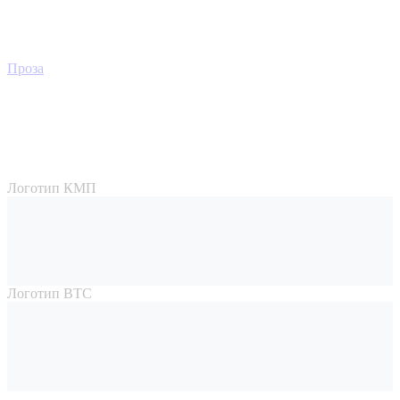
Проза
Логотип КМП
Логотип ВТС