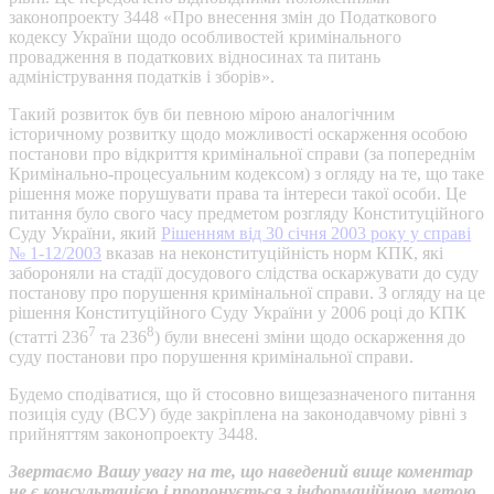
законопроекту 3448 «Про внесення змін до Податкового
кодексу України щодо особливостей кримінального
провадження в податкових відносинах та питань
адміністрування податків і зборів».
Такий розвиток був би певною мірою аналогічним
історичному розвитку щодо можливості оскарження особою
постанови про відкриття кримінальної справи (за попереднім
Кримінально-процесуальним кодексом) з огляду на те, що таке
рішення може порушувати права та інтереси такої особи. Це
питання було свого часу предметом розгляду Конституційного
Суду України, який
Рішенням від 30 січня 2003 року у справі
№ 1-12/2003
вказав на неконституційність норм КПК, які
забороняли на стадії досудового слідства оскаржувати до суду
постанову про порушення кримінальної справи. З огляду на це
рішення Конституційного Суду України у 2006 році до КПК
7
8
(статті 236
та 236
) були внесені зміни щодо оскарження до
суду постанови про порушення кримінальної справи.
Будемо сподіватися, що й стосовно вищезазначеного питання
позиція суду (ВСУ) буде закріплена на законодавчому рівні з
прийняттям законопроекту 3448.
Звертаємо Вашу увагу на те, що наведений вище коментар
не є консультацією і пропонується з інформаційною метою.