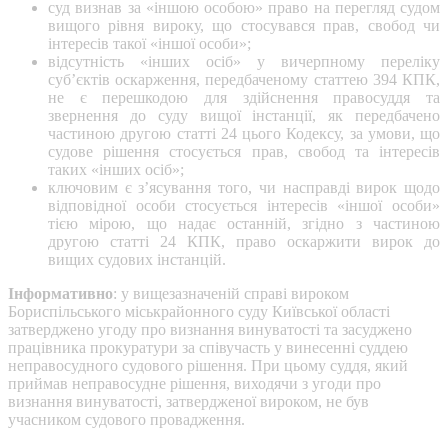
суд визнав за «іншою особою» право на перегляд судом
вищого рівня вироку, що стосувався прав, свобод чи
інтересів такої «іншої особи»;
відсутність «інших осіб» у вичерпному переліку
суб’єктів оскарження, передбаченому статтею 394 КПК,
не є перешкодою для здійснення правосуддя та
звернення до суду вищої інстанції, як передбачено
частиною другою статті 24 цього Кодексу, за умови, що
судове рішення стосується прав, свобод та інтересів
таких «інших осіб»;
ключовим є з’ясування того, чи насправді вирок щодо
відповідної особи стосується інтересів «іншої особи»
тією мірою, що надає останній, згідно з частиною
другою статті 24 КПК, право оскаржити вирок до
вищих судових інстанцій.
Інформативно
: у вищезазначеній справі вироком
Бориспільського міськрайонного суду Київської області
затверджено угоду про визнання винуватості та засуджено
працівника прокуратури за співучасть у винесенні суддею
неправосудного судового рішення. При цьому суддя, який
приймав неправосудне рішення, виходячи з угоди про
визнання винуватості, затвердженої вироком, не був
учасником судового провадження.