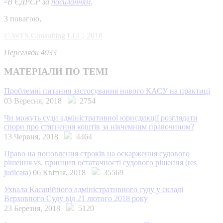
В ЄДРСР за
посиланням
.
З повагою,
© WTS Consulting LLC, 2018
Перегляди 4933
МАТЕРІАЛИ ПО ТЕМІ
Проблемні питання застосування нового КАСУ на практиці
03 Вересня, 2018
2754
Чи можуть суди адміністративної юрисдикції розглядати
спори про стягнення коштів за нікчемним правочином?
13 Червня, 2018
4464
Право на поновлення строків на оскарження судового
рішення vs. принцип остаточності судового рішення (res
judicata)
06 Квітня, 2018
35569
Ухвала Касаційного адміністративного суду у складі
Верховного Суду від 21 лютого 2018 року
23 Березня, 2018
5120