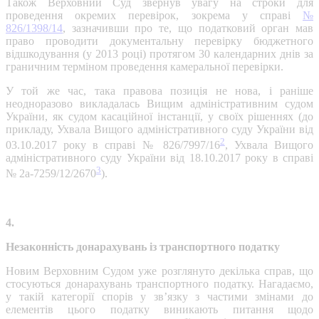
Також Верховний Суд звернув увагу на строки для
проведення окремих перевірок, зокрема у справі
№
826/1398/14
, зазначивши про те, що податковий орган мав
право проводити документальну перевірку бюджетного
відшкодування (у 2013 році) протягом 30 календарних днів за
граничним терміном проведення камеральної перевірки.
У той же час, така правова позиція не нова, і раніше
неодноразово викладалась Вищим адміністративним судом
України, як судом касаційної інстанції, у своїх рішеннях (до
прикладу, Ухвала Вищого адміністративного суду України від
2
03.10.2017 року в справі № 826/7997/16
, Ухвала Вищого
адміністративного суду України від 18.10.2017 року в справі
3
№ 2а-7259/12/2670
).
4.
Незаконність донарахувань із транспортного податку
Новим Верховним Судом уже розглянуто декілька справ, що
стосуються донарахувань транспортного податку. Нагадаємо,
у такій категорії спорів у зв’язку з частими змінами до
елементів цього податку виникають питання щодо