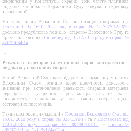
закріпленим у Конституції України. Тож, багато платників
податків від нового Верховного Суду очікували перегляду
такої позиції.
На жаль, новий Верховний Суд цю позицію підтримав і у
Постанові від 16.01.2018 року в справі № 2а-7075/12/2670
дослівно продублював позицію «старого» Верховного Суду та
прямо послався на
Постанову від 01.12.2015 року в справі №
826/15034/14
.
2.
Результати перевірок та зустрічних звірок контрагентів –
не докази у податкових спорах
Новий Верховний Суд також підтримав сформовану «старим»
Верховним Судом позицію щодо відсутності доказового
значення при встановленні реальності операцій матеріалів
перевірок та зустрічних звірок контрагентів, які часто
використовує податкова у так званих спорах щодо
безтоварних правочинів.
Такий висновок викладений у
Постанові Верховного Суду від
16.01. 2018 року в справі № 826/1398/14
та у
Постановах від
17.01.2018 року: в справі № 804/8943/13-а
, у
справі №
805/6031/13-а
,
№ 826/1244/13-а
.