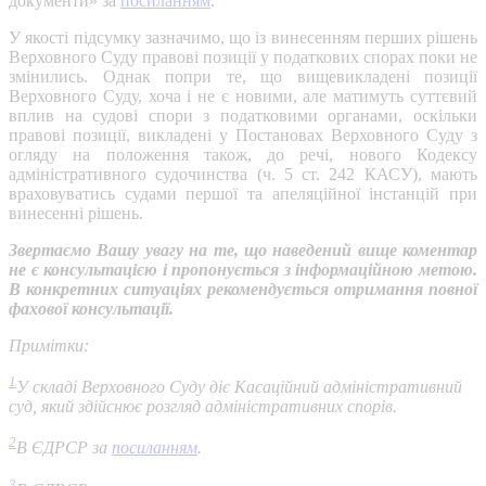
документи» за
посиланням
.
У якості підсумку зазначимо, що із винесенням перших рішень
Верховного Суду правові позиції у податкових спорах поки не
змінились. Однак попри те, що вищевикладені позиції
Верховного Суду, хоча і не є новими, але матимуть суттєвий
вплив на судові спори з податковими органами, оскільки
правові позиції, викладені у Постановах Верховного Суду з
огляду на положення також, до речі, нового Кодексу
адміністративного судочинства (ч. 5 ст. 242 КАСУ), мають
враховуватись судами першої та апеляційної інстанцій при
винесенні рішень.
Звертаємо Вашу увагу на те, що наведений вище коментар
не є консультацією і пропонується з інформаційною метою.
В конкретних ситуаціях рекомендується отримання повної
фахової консультації.
Примітки:
1
У складі Верховного Суду діє Касаційний адміністративний
суд, який здійснює розгляд адміністративних спорів.
2
В ЄДРСР за
посиланням
.
3