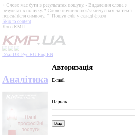
+
Слово має бути в результатах пошуку.
-
Видалення слова з
результатів пошуку.
*
Слово починається/закінчується на текст
перед/після символу.
""
Пошук слів у складі фрази.
Skip to content
Лого КМП
Укр
UK
Рус
RU
Eng
EN
Авторизація
Аналітика
E-mail
Пароль