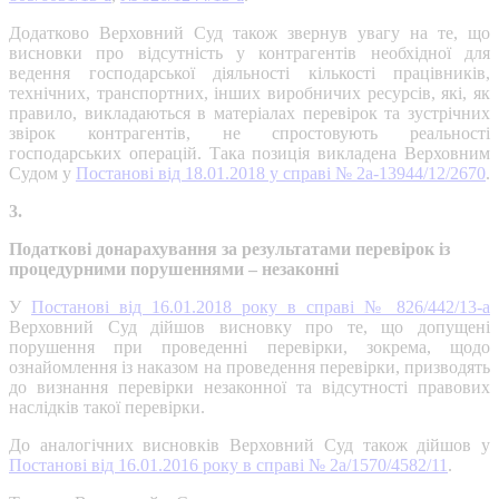
Додатково Верховний Суд також звернув увагу на те, що
висновки про відсутність у контрагентів необхідної для
ведення господарської діяльності кількості працівників,
технічних, транспортних, інших виробничих ресурсів, які, як
правило, викладаються в матеріалах перевірок та зустрічних
звірок контрагентів, не спростовують реальності
господарських операцій. Така позиція викладена Верховним
Судом у
Постанові від 18.01.2018 у справі № 2а-13944/12/2670
.
3.
Податкові донарахування за результатами перевірок із
процедурними порушеннями – незаконні
У
Постанові від 16.01.2018 року в справі № 826/442/13-а
Верховний Суд дійшов висновку про те, що допущені
порушення при проведенні перевірки, зокрема, щодо
ознайомлення із наказом на проведення перевірки, призводять
до визнання перевірки незаконної та відсутності правових
наслідків такої перевірки.
До аналогічних висновків Верховний Суд також дійшов у
Постанові від 16.01.2016 року в справі № 2а/1570/4582/11
.