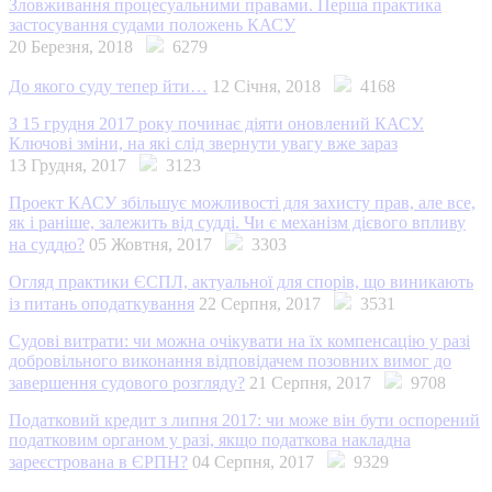
Зловживання процесуальними правами. Перша практика
застосування судами положень КАСУ
20 Березня, 2018
6279
До якого суду тепер йти…
12 Січня, 2018
4168
З 15 грудня 2017 року починає діяти оновлений КАСУ.
Ключові зміни, на які слід звернути увагу вже зараз
13 Грудня, 2017
3123
Проект КАСУ збільшує можливості для захисту прав, але все,
як і раніше, залежить від судді. Чи є механізм дієвого впливу
на суддю?
05 Жовтня, 2017
3303
Огляд практики ЄСПЛ, актуальної для спорів, що виникають
із питань оподаткування
22 Серпня, 2017
3531
Судові витрати: чи можна очікувати на їх компенсацію у разі
добровільного виконання відповідачем позовних вимог до
завершення судового розгляду?
21 Серпня, 2017
9708
Податковий кредит з липня 2017: чи може він бути оспорений
податковим органом у разі, якщо податкова накладна
зареєстрована в ЄРПН?
04 Серпня, 2017
9329