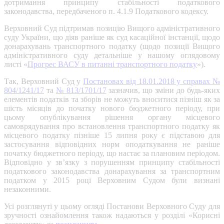
дотримання принципу стабільності податкового
законодавства, передбаченого п. 4.1.9 Податкового кодексу.
Верховний Суд підтримав позицію Вищого адміністративного
суду України, що діяв раніше як суд касаційної інстанції, щодо
донарахувань транспортного податку (щодо позиції Вищого
адміністративного суду детальніше у нашому оглядовому
листі «
Прогрес ВАСУ в питанні транспортного податку
»).
Так, Верховний Суд у
Постановах від 18.01.2018 у справах №
804/1241/17
та
№ 813/1701/17
зазначив, що зміни до будь-яких
елементів податків та зборів не можуть вноситися пізніш як за
шість місяців до початку нового бюджетного періоду, при
цьому опублікування рішення органу місцевого
самоврядування про встановлення транспортного податку як
місцевого податку пізніше 15 липня року є підставою для
застосування відповідних норм оподаткування не раніше
початку бюджетного періоду, що настає за плановим періодом.
Відповідно у зв’язку з порушенням принципу стабільності
податкового законодавства донарахування за транспортним
податком у 2015 році Верховним Судом були визнані
незаконними.
Усі розглянуті у цьому огляді Постанови Верховного Суду для
зручності ознайомлення також надаються у розділі «Корисні