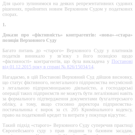
Для цього зупинимося на деяких репрезентативних судових
рішеннях, прийнятих новим Верховним Судом у податкових
спорах.
1.
Докази про «фіктивність» контрагентів: «нова»-«стара»
позиція Верховного Суду
Багато питань до «старого» Верховного Суду у платників
податків виникало у зв’язку з його позицією щодо
«фіктивності» контрагентів, що була викладена у
Постанові
від 01.12.2015 року в справі № 826/15034/14
.
Нагадаємо, в цій Постанові Верховний Суд дійшов висновку,
що статус фіктивного, нелегального підприємства несумісний
з легальною підприємницькою діяльністю, а господарські
операції таких підприємств не можуть бути легалізовані навіть
за формального підтвердження документами бухгалтерського
обліку, а тому, якщо стосовно директора підприємства-
постачальника є вирок за ст. 205 Кримінального кодексу,
право на податковий кредит та витрати у покупця відсутнє.
Такий підхід «старого» Верховного Суду суперечив практиці
Європейського суду з прав людини та базовим засадам,