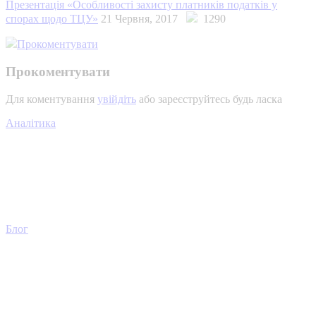
Презентація «Особливості захисту платників податків у
спорах щодо ТЦУ»
21 Червня, 2017
1290
Прокоментувати
Прокоментувати
Для коментування
увійдіть
або зареєструйтесь будь ласка
Аналітика
Блог