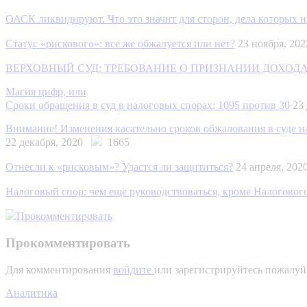
ОАСК ликвидируют. Что это значит для сторон, дела которых 
Статус «рискового»: все же обжалуется или нет?
23 ноября, 2
ВЕРХОВНЫЙ СУД: ТРЕБОВАНИЕ О ПРИЗНАНИИ ДОХО
Магия цифр, или
Сроки обращения в суд в налоговых спорах: 1095 против 30
23
Внимание! Изменения касательно сроков обжалования в суде н
22 декабря, 2020
1665
Отнесли к «рисковым»? Удастся ли защититься?
24 апреля, 20
Налоговый спор: чем еще руководствоваться, кроме Налогового
Прокомментировать
Прокомментировать
Для комментирования
войдите
или зарегистрируйтесь пожалуй
Аналитика