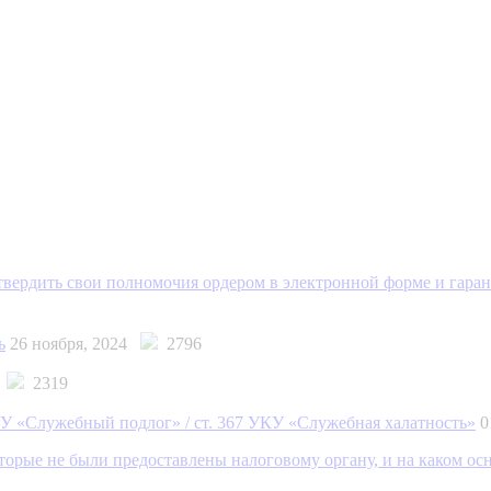
дтвердить свои полномочия ордером в электронной форме и гара
ь
26 ноября, 2024
2796
4
2319
КУ «Служебный подлог» / ст. 367 УКУ «Служебная халатность»
0
торые не были предоставлены налоговому органу, и на каком ос