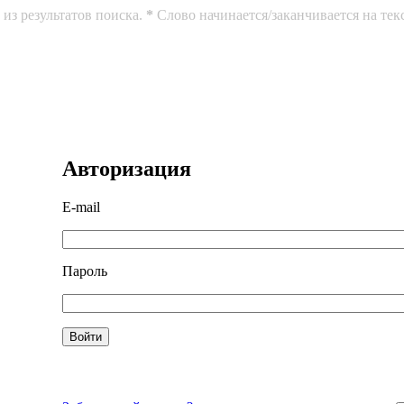
из результатов поиска.
*
Слово начинается/заканчивается на тек
Авторизация
E-mail
Пароль