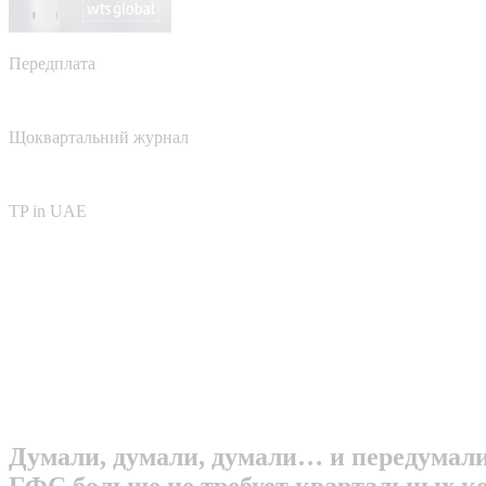
Передплата
Щоквартальний журнал
TP in UAE
Думали, думали, думали… и передумали
ГФС больше не требует квартальных к