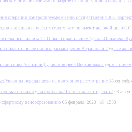
ческом обмене отчетами в разрезе стран вступило в силу для У
ания операций контролируемыми или осуществления 30% коррек
дов как управленческих (таких, что не имеют деловой цели)
10
авнительного анализа ТЦО было правильным (дело «Олимпекс К
 области: после нового рассмотрения Верховный Суд все же о
овой снова (частично) удовлетворена Верховным Судом – почем
д Украины передал дело на повторное рассмотрение
18 сентябр
ровки по налогу на прибыль. Что не так и что делать?
03 авгу
ансфертному ценообразованию
06 февраля, 2023
1583