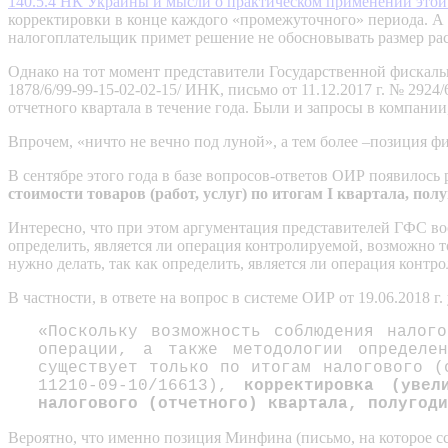
140.5.4 НК Украины и мысли о практическом применении это
корректировки в конце каждого «промежуточного» периода. А т
налогоплательщик примет решение не обосновывать размер р
Однако на тот момент представители Государственной фискаль
1878/6/99-99-15-02-02-15/ ИНК, письмо от 11.12.2017 г. № 292
отчетного квартала в течение года. Были и запросы в компании
Впрочем, «ничто не вечно под луной», а тем более –позиция ф
В сентябре этого года в базе вопросов-ответов ОИР появилось
стоимости товаров (работ, услуг) по итогам I квартала, полу
Интересно, что при этом аргументация представителей ГФС воо
определить, является ли операция контролируемой, возможно то
нужно делать, так как определить, является ли операция конт
В частности, в ответе на вопрос в системе ОИР от 19.06.2018 г.
«Поскольку возможность соблюдения налого
операции, а также методологии определе
существует только по итогам налогового (
11210-09-10/16613),
корректировка (уве
налогового (отчетного) квартала, полугоди
Вероятно, что именно позиция Минфина (письмо, на которое с