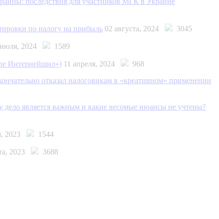
краины: последствия для участников МГК в Украине
тировки по налогу на прибыль
02 августа, 2024
3045
 июля, 2024
1589
упе Интернейшнл»)
11 апреля, 2024
968
кончательно отказал налоговикам в «креативном» применении
у дело является важным и какие весомые нюансы не учтены?
я, 2023
1544
ста, 2023
3688