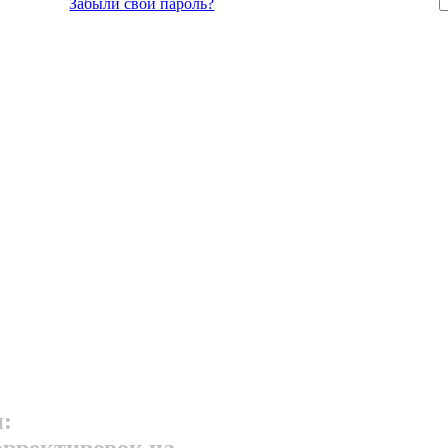
Забыли свой пароль?
:
орректировок на