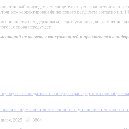
тикует новый подход, о чем свидетельствуют и многочисленные
уточные» корректировки финансового результата согласно пп. 1
мы полностью поддерживаем, ведь в условиях, когда мнение нал
логовая снова передумает.
ентарий не является консультацией и предлагается в инфор
вующего законодательства в сфере трансфертного ценообразова
исправить нормы об ответственности за уточнение отчетности п
января, 2025
3804