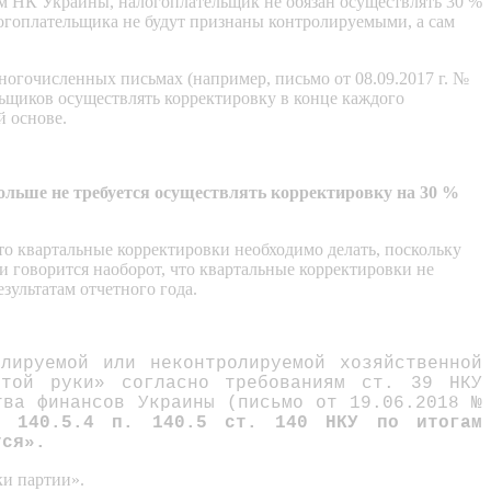
рм НК Украины, налогоплательщик не обязан осуществлять 30 %
алогоплательщика не будут признаны контролируемыми, а сам
огочисленных письмах (например, письмо от 08.09.2017 г. №
ельщиков осуществлять корректировку в конце каждого
й основе.
ольше не требуется осуществлять корректировку на 30 %
то квартальные корректировки необходимо делать, поскольку
ии говорится наоборот, что квартальные корректировки не
зультатам отчетного года.
олируемой или неконтролируемой хозяйственной
утой руки» согласно требованиям ст. 39 НКУ
тва финансов Украины (письмо от 19.06.2018 №
п. 140.5.4 п. 140.5 ст. 140 НКУ по итогам
тся».
ки партии».