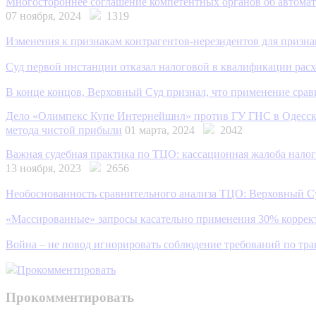
Многостороннее соглашение компетентных органов об автомати
07 ноября, 2024
1319
Изменения к признакам контрагентов-нерезидентов для призн
Суд первой инстанции отказал налоговой в квалификации расхо
В конце концов, Верховный Суд признал, что применение ср
Дело «Олимпекс Купе Интернейшнл» против ГУ ГНС в Одесской
метода чистой прибыли
01 марта, 2024
2042
Важная судебная практика по ТЦO: кассационная жалоба налог
13 ноября, 2023
2656
Необоснованность сравнительного анализа ТЦО: Верховный Су
«Массированные» запросы касательно применения 30% корректи
Война – не повод игнорировать соблюдение требований по тр
Прокомментировать
Прокомментировать