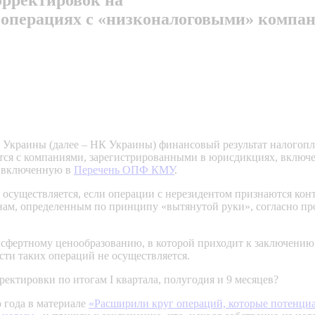
) в операциях с «низконалоговыми» ком
са Украины (далее – НК Украины) финансовый результат налогопл
ляются с компаниями, зарегистрированными в юрисдикциях, вклю
, включенную в
Перечень ОПФ КМУ
.
е осуществляется, если операции с нерезидентом признаются ко
ам, определенным по принципу «вытянутой руки», согласно проце
нсфертному ценообразованию, в которой приходит к заключению
сти таких операций не осуществляется.
ектировки по итогам I квартала, полугодия и 9 месяцев?
 года в материале
«Расширили круг операций, которые потенциа