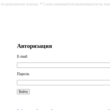
из результатов поиска.
*
Слово начинается/заканчивается на тек
Авторизация
E-mail
Пароль