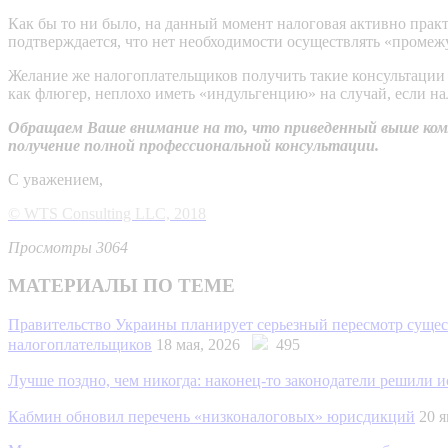
Как бы то ни было, на данный момент налоговая активно прак
подтверждается, что нет необходимости осуществлять «промеж
Желание же налогоплательщиков получить такие консультации 
как флюгер, неплохо иметь «индульгенцию» на случай, если на
Обращаем Ваше внимание на то, что приведенный выше комм
получение полной профессиональной консультации.
С уважением,
© WTS Consulting LLC, 2018
Просмотры 3064
МАТЕРИАЛЫ ПО ТЕМЕ
Правительство Украины планирует серьезный пересмотр сущест
налогоплательщиков
18 мая, 2026
495
Лучше поздно, чем никогда: наконец-то законодатели решили 
Кабмин обновил перечень «низконалоговых» юрисдикций
20 