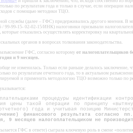
й нормы»
и пришли к заключению, что, исходя собственно из но
олько по результатам года и только в случае, если операции н
асходов с помощью методики ТЦО.
ной службы (далее – ГФС) придерживались другого мнения. В мн
4/6 / 99-99-15- 02-02-15/ИНК) налоговики призывали налогоплат
, которые отказались осуществлять корректировку на квартально
искальных органов в вопросах толкования законодательства.
 разъяснение ГФС, согласно которому
от налогоплательщиков б
годия и 9 месяцев.
бще не изменилась. Только если раньше делалось заключение, ч
лько по результатам отчетного года, то в актуальном разъяснен
ролируемой и применить методологию ТЦО возможно только по ре
 указывается:
плательщиками процедуры идентификации контр
ния цены такой операции по принципу «вытян
отчетного) года и учитывая позицию Министерс
личение) финансового результата согласно п
я, 9 месяцев налогоплательщиком не производи
сылается ГФС в ответе) сыграла ключевую роль в смене «полити