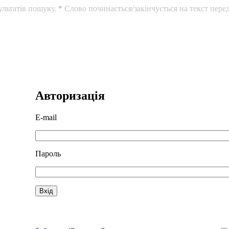
ультатів пошуку.
*
Слово починається/закінчується на текст перед
Авторизація
E-mail
Пароль