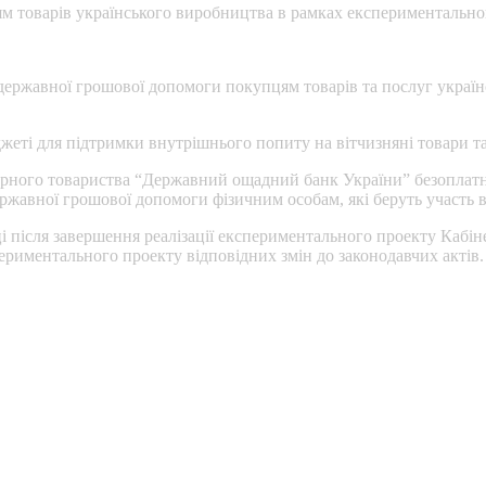
 товарів українського виробництва в рамках експериментального
державної грошової допомоги покупцям товарів та послуг україн
еті для підтримки внутрішнього попиту на вітчизняні товари та
ерного товариства “Державний ощадний банк України” безоплатн
ржавної грошової допомоги фізичним особам, які беруть участь в
і після завершення реалізації експериментального проекту Кабінет
периментального проекту відповідних змін до законодавчих актів.