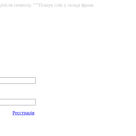
/після символу.
""
Пошук слів у складі фрази.
Реєстрація