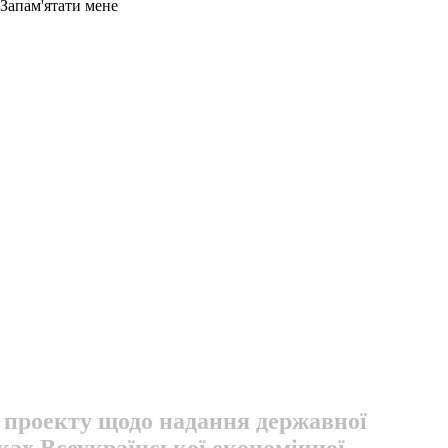
Запам'ятати мене
 проекту щодо надання державної
ках Всеукраїнської економічної