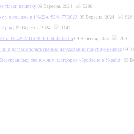
не тільки кешбеку
09 Вересня, 2024
5299
оку у провадженні №22-ц/824/477/2023
09 Вересня, 2024
926
22 року
09 Вересня, 2024
1147
21 р. № 4292/ІПК/99-00-04-03-03-06
09 Вересня, 2024
700
, чи підлягає оподаткуванню нарахований покупцю кешбек
09 В
 Всеукраїнську економічну платформу «Зроблено в Україні»
09 В