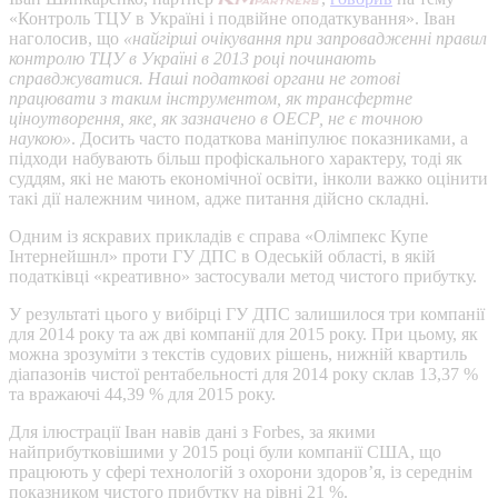
«Контроль ТЦУ в Україні і подвійне оподаткування». Іван
наголосив, що
«найгірші очікування при запровадженні правил
контролю ТЦУ в Україні в 2013 році починають
справджуватися. Наші податкові органи не готові
працювати з таким інструментом, як трансфертне
ціноутворення, яке, як зазначено в ОЕСР, не є точною
наукою»
. Досить часто податкова маніпулює показниками, а
підходи набувають більш профіскального характеру, тоді як
суддям, які не мають економічної освіти, інколи важко оцінити
такі дії належним чином, адже питання дійсно складні.
Одним із яскравих прикладів є справа «Олімпекс Купе
Інтернейшнл» проти ГУ ДПС в Одеській області, в якій
податківці «креативно» застосували метод чистого прибутку.
У результаті цього у вибірці ГУ ДПС залишилося три компанії
для 2014 року та аж дві компанії для 2015 року. При цьому, як
можна зрозуміти з текстів судових рішень, нижній квартиль
діапазонів чистої рентабельності для 2014 року склав 13,37 %
та вражаючі 44,39 % для 2015 року.
Для ілюстрації Іван навів дані з Forbes, за якими
найприбутковішими у 2015 році були компанії США, що
працюють у сфері технологій з охорони здоров’я, із середнім
показником чистого прибутку на рівні 21 %.