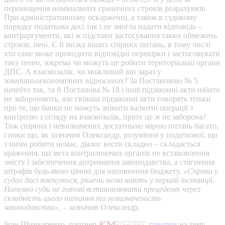
перевищення номінальних граничних строків розрахунків.
При адміністративному оскарженні, а також в судовому
порядку податкова досі так і не змогла надати відповідь –
контраргументи, які ж підстави застосування таких обмежень
строків, пені. Є й низка інших спірних питань, в тому числі
хто саме може проводити відповідні перевірки і застосовувати
таку пеню, зокрема чи можуть це робити територіальні органи
ДПС. А взаємозалік, чи можливий він зараз у
зовнішньоекономічних відносинах? За Постановою № 5
начебто так, та й Постанова № 18 і інші підзаконні акти нібито
не забороняють, але свіжіші підзаконні акти говорять тільки
про те, що банки не можуть знімати валютні операції з
контролю з огляду на взаємозалік, проте це ж не заборона?
Тож спірних і невизначених достатньою мірою питань багато,
і поки що, як зазначив Олександр, розуміння у податкової, що
з ними робити немає, діалог вести складно – складається
враження, що мета контролюючих органів не встановлення
змісту і забезпечення дотримання законодавства, а стягнення
штрафів будь-якою ціною для наповнення бюджету.
«Справи у
судах досі тягнуться, рішень нема навіть у першій інстанції.
Напевно суди не готові встановлювати прецедент через
складність цього питання та невизначеність
законодавства»,
– зазначив Олександр.
Іван Шинкаренко, партнер
,
говорив
на тему