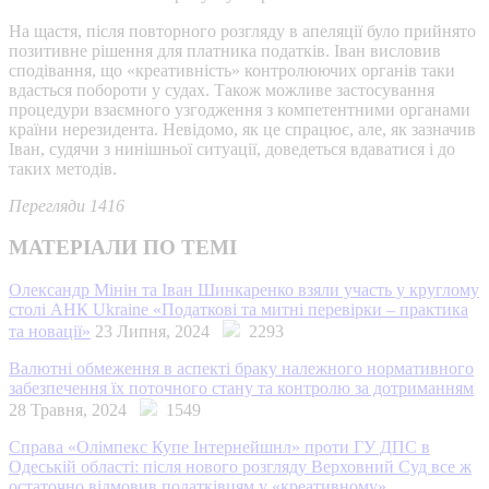
На щастя, після повторного розгляду в апеляції було прийнято
позитивне рішення для платника податків. Іван висловив
сподівання, що «креативність» контролюючих органів таки
вдасться побороти у судах. Також можливе застосування
процедури взаємного узгодження з компетентними органами
країни нерезидента. Невідомо, як це спрацює, але, як зазначив
Іван, судячи з нинішньої ситуації, доведеться вдаватися і до
таких методів.
Перегляди 1416
МАТЕРІАЛИ ПО ТЕМІ
Олександр Мінін та Іван Шинкаренко взяли участь у круглому
столі АНК Ukraine «Податкові та митні перевірки – практика
та новації»
23 Липня, 2024
2293
Валютні обмеження в аспекті браку належного нормативного
забезпечення їх поточного стану та контролю за дотриманням
28 Травня, 2024
1549
Справа «Олімпекс Купе Інтернейшнл» проти ГУ ДПС в
Одеській області: після нового розгляду Верховний Суд все ж
остаточно відмовив податківцям у «креативному»