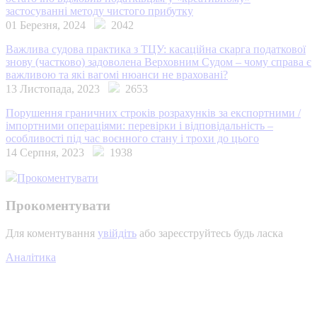
застосуванні методу чистого прибутку
01 Березня, 2024
2042
Важлива судова практика з ТЦУ: касаційна скарга податкової
знову (частково) задоволена Верховним Судом – чому справа є
важливою та які вагомі нюанси не враховані?
13 Листопада, 2023
2653
Порушення граничних строків розрахунків за експортними /
імпортними операціями: перевірки і відповідальність –
особливості під час воєнного стану і трохи до цього
14 Серпня, 2023
1938
Прокоментувати
Прокоментувати
Для коментування
увійдіть
або зареєструйтесь будь ласка
Аналітика