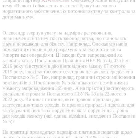
Старший партнер
Олександр Мінін виступив на
тему «Валютні обмеження в аспекті браку належного
нормативного забезпечення їх поточного стану та контролю за
дотриманням».
Олександр звернув увагу на надмірне регулювання,
невизначеність та нечіткість законодавства, що становлять
значні перешкоди для бізнесу. Наприклад, Олександр навів
обмеження строків щодо розрахунків за експортними та
імпортними операціями. Ці заходи були запроваджені як
засоби захисту Постановою Правління НБУ № 5 від 02 січня
2019 року зі вступом в дію відповідного закону 07 лютого
2019 року, і досі застосовуються, однак не так, як передбачено
Постановою № 5. Так, наприклад, граничні строки здійснення
розрахунків за Постановою № 5 залишаються незмінними з
моменту запровадження 365 днів. А на практиці застосовують
спеціальні строки за Постановою НБУ № 18 від 22 лютого
2022 року. Виникає питання, які є правові підстави для
застосування таких заходів, їх правова природа, і підстави для
застосування пені за їх порушення як за порушення строків
для заходів захисту (які, однак, відмінні, виходячи з Постанови
№ 5)?
На практиці проводяться перевірки платників податків щодо
цього та застосовуються санкції – пеня 0,3 % у день за