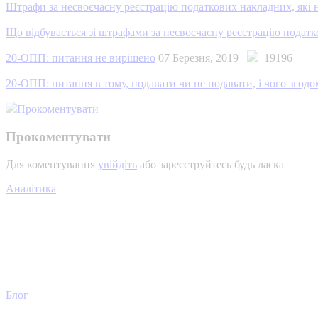
Штрафи за несвоєчасну реєстрацію податкових накладних, які н
Що відбувається зі штрафами за несвоєчасну реєстрацію подат
20-ОПП: питання не вирішено
07 Березня, 2019
19196
20-ОПП: питання в тому, подавати чи не подавати, і чого згод
Прокоментувати
Прокоментувати
Для коментування
увійдіть
або зареєструйтесь будь ласка
Аналітика
Блог