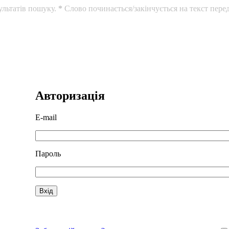
ультатів пошуку.
*
Слово починається/закінчується на текст перед
Авторизація
E-mail
Пароль