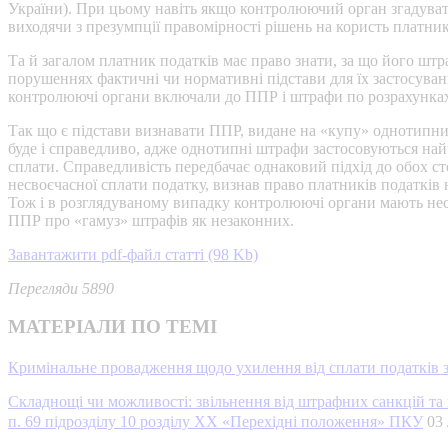
України). При цьому навіть якщо контролюючий орган згадувати
виходячи з презумпції правомірності рішень на користь платника 
Та й загалом платник податків має право знати, за що його шт
порушеннях фактичні чи нормативні підстави для їх застосуван
контролюючі органи включали до ППР і штрафи по розрахунках 
Так що є підстави визнавати ППР, видане на «купу» однотипних
буде і справедливо, адже однотипні штрафи застосовуються найч
сплати. Справедливість передбачає однаковий підхід до обох ст
несвоєчасної сплати податку, визнав право платників податків 
Тож і в розглядуваному випадку контролюючі органи мають нес
ППР про «гамуз» штрафів як незаконних.
Завантажити pdf-файл статті (98 Kb)
Перегляди 5890
МАТЕРІАЛИ ПО ТЕМІ
Кримінальне провадження щодо ухилення від сплати податків 
Складнощі чи можливості: звільнення від штрафних санкцій та 
п. 69 підрозділу 10 розділу ХХ «Перехідні положення» ПКУ
03