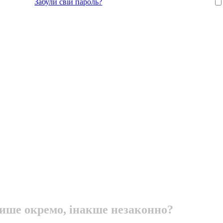
Забули свій пароль?
ше окремо, інакше незаконно?