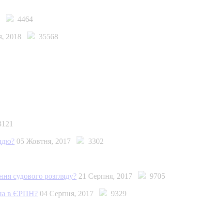
18
4464
ня, 2018
35568
121
уддю?
05 Жовтня, 2017
3302
ння судового розгляду?
21 Серпня, 2017
9705
ана в ЄРПН?
04 Серпня, 2017
9329