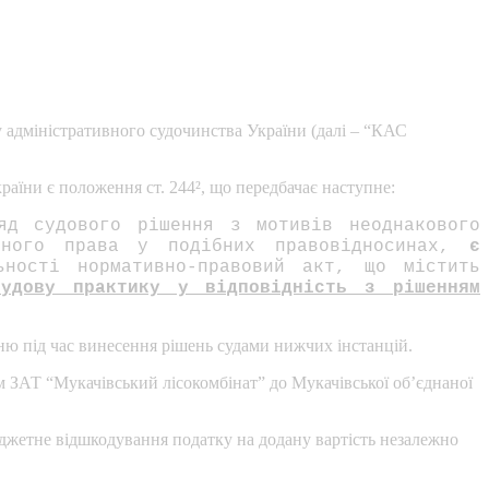
у адміністративного судочинства України (далі – “КАС
раїни є положення ст. 244², що передбачає наступне:
яд судового рішення з мотивів неоднакового
ьного права у подібних правовідносинах,
є
ності нормативно-правовий акт, що містить
судову практику у відповідність з рішенням
ню під час винесення рішень судами нижчих інстанцій.
ом ЗАТ “Мукачівський лісокомбінат” до Мукачівської об’єднаної
юджетне відшкодування податку на додану вартість незалежно