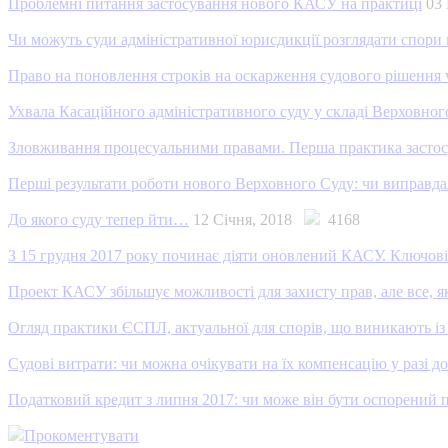
Проблемні питання застосування нового КАСУ на практиці
03
Чи можуть суди адміністративної юрисдикції розглядати спори
Право на поновлення строків на оскарження судового рішення vs
Ухвала Касаційного адміністративного суду у складі Верховног
Зловживання процесуальними правами. Перша практика засто
Перші результати роботи нового Верховного Суду: чи виправда
До якого суду тепер йти…
12 Січня, 2018
4168
З 15 грудня 2017 року починає діяти оновлений КАСУ. Ключові з
Проект КАСУ збільшує можливості для захисту прав, але все, як 
Огляд практики ЄСПЛ, актуальної для спорів, що виникають із
Судові витрати: чи можна очікувати на їх компенсацію у разі 
Податковий кредит з липня 2017: чи може він бути оспорений 
Прокоментувати