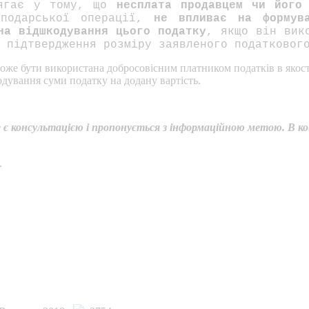
лягає у тому, що
несплата продавцем чи його
сподарської операції,
не впливає на формув
на відшкодування цього податку
, якщо він вик
 підтвердження розміру заявленого податковог
оже бути використана добросовісним платником податків в якості
одування суми податку на додану вартість.
е є консультацією і пропонується з інформаційною метою. В 
.