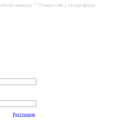
/після символу.
""
Пошук слів у складі фрази.
Реєстрація