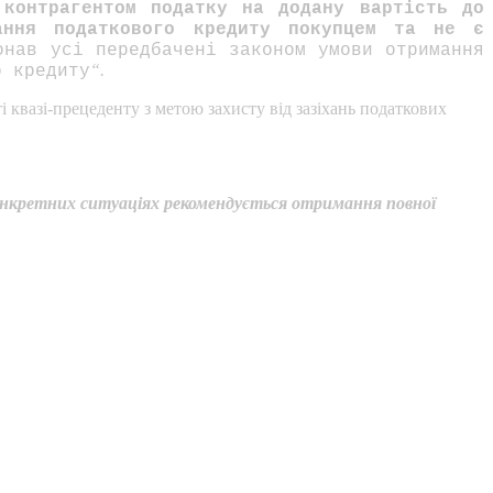
 контрагентом податку на додану вартість до
ання податкового кредиту покупцем та не є
онав усі передбачені законом умови отримання
“.
о кредиту
 квазі-прецеденту з метою захисту від зазіхань податкових
конкретних ситуаціях рекомендується отримання повної