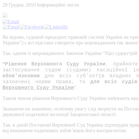
29 Грудня, 2010
Інформаційні листи
Як відомо, судовий прецедент правовій системі України не при
України”) є всі підстави говорити про впровадження так званог
Так, одним із запроваджених Законом України “Про судоустрій і
“
Рішення Верховного Суду України
, прийняте
застосування судом (судами) касаційної 
обов’язковим
для всіх суб’єктів владних по
зазначені норми права, та
для всіх судів
“.
Верховного Суду України
Таким чином рішення Верховного Суду України набувають квазі
Зважаючи на зазначене, особливу увагу слід звернути на Постан
державної податкової інспекції Закарпатської області.
Так, в даній Постанові Верховний Суд України підтвердив пра
від виконання податкових зобов’язань його контрагентом: