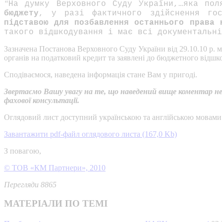
“
На думку Верховного Суду України,…яка по
бюджету
, у разі фактичного здійснення го
підставою для позбавлення останнього права 
такого відшкодування і має всі документальні
Зазначена Постанова Верховного Суду України від 29.10.10 р. м
органів на податковий кредит та заявлені до бюджетного відшк
Сподіваємося, наведена інформація стане Вам у пригоді.
Звертаємо Вашу увагу на те, що наведений вище коментар н
фахової консультації.
Оглядовий лист доступний українською та англійською мовами
Завантажити pdf-файл оглядового листа (167,0 Kb)
З повагою,
© ТОВ «КМ Партнери», 2010
Перегляди 8865
МАТЕРІАЛИ ПО ТЕМІ