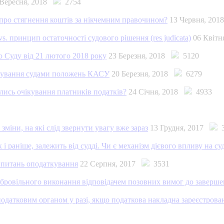
 Вересня, 2018
2754
 про стягнення коштів за нікчемним правочином?
13 Червня, 20
. принцип остаточності судового рішення (res judicata)
06 Квіт
о Суду від 21 лютого 2018 року
23 Березня, 2018
5120
сування судами положень КАСУ
20 Березня, 2018
6279
лись очікування платників податків?
24 Січня, 2018
4933
міни, на які слід звернути увагу вже зараз
13 Грудня, 2017
3
і раніше, залежить від судді. Чи є механізм дієвого впливу на с
 питань оподаткування
22 Серпня, 2017
3531
добровільного виконання відповідачем позовних вимог до заверше
податковим органом у разі, якщо податкова накладна зареєстров