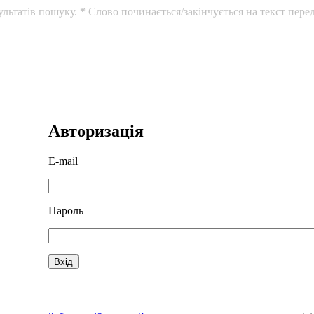
ультатів пошуку.
*
Слово починається/закінчується на текст перед
Авторизація
E-mail
Пароль