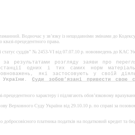
таманний. Водночас у зв’язку із нещодавніми змінами до Кодекс
о квазі-прецедентного права.
 статус суддів” № 2453-VI від 07.07.10 р. нововведень до КАС Ук
 за результатами розгляду заяви про перегл
інстанції одних і тих самих норм матеріал
вноважень, які застосовують у своїй діяль
 України
.
Суди зобов’язані привести свою 
-прецедентного характеру і підлягають обов’язковому врахуван
ову Верховного Суду України від 29.10.10 р. по справі за позов
во добросовісного платника податків на податковий кредит та б