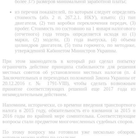
более 375 размеров минимальной заработной платы;
из перечня показателей, по которым следует определять
стоимость (абз. 2 п. 267.2.1. НКУ), изъято: (1) тип
двигателя, (2) тип коробки переключения передач, (3)
пробег. Стоимость по состоянию на 1 января налогового
(отчетного) года теперь определяется исходя из (1)
марки, (2) модели, (3) года выпуска, (4) объема
цилиндров двигателя, (5) типа горючего, по методике,
утвержденной Кабинетом Министров Украины.
При этом законодатель в который раз сделал попытку
ограничить действие принципа стабильности для решения
местных советов об установлении местных налогов (п. 4
Заключительных и переходных положений Закона Украины от
20.12.2016 г. № 1791-VIII), чтобы сделать возможным
принятие соответствующих решений еще 2017 года из
незамедлительным действием.
Напомним, исторически, со времени введения транспортного
налога в 2015 году, обязательность его взимания за 2015 и
2016 годы по крайней мере сомнительна. Соответствующие
вопросы стали предметом многочисленных судебных споров.
По этому вопросу мы готовили уже несколько обзоров,
которые можно найти по ссылкам: