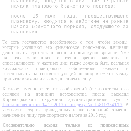
плановому, вводятся в действие не раньше
начала планового бюджетного периода;
после 15 июля года, предшествующего
плановому, вводятся в действие не раньше
начала бюджетного периода, следующего за
плановым».
То есть государство позаботилось о том, чтобы законы,
которые ухудшают его финансовое положение, начинали
действовать через установленный промежуток времени. Уже
на этих основаниях, с точки зрения равенства и
справедливости, у частных лиц также должна быть реальная
возможность планировать собственный бюджет и
рассчитывать на соответствующий период времени между
принятием закона и его вступлением в силу.
К слову, именно из таких соображений (исключительно со
ссылкой на принцип верховенства права) выходил
Кировоградский окружной административный суд в
Постановлении от 14.12.2015 г. по делу № П/811/3341/15
. В
частности, суд из приведенных выше оснований отменил
начисление лицу транспортного налога за 2015 год.
Следовательно
,
исходя только из приведенных
соображений, можно прийти к заключению, что уплата