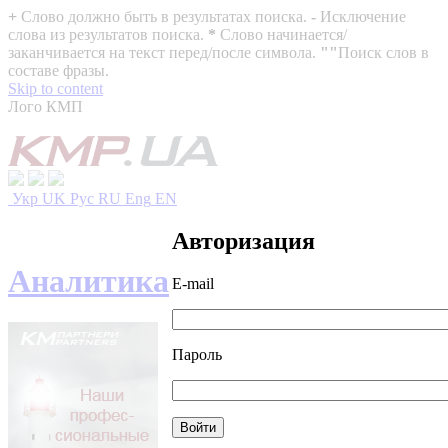
+
Слово должно быть в результатах поиска.
-
Исключение
слова из результатов поиска.
*
Слово начинается/
заканчивается на текст перед/после символа.
""
Поиск слов в
составе фразы.
Skip to content
Лого КМП
Укр
UK
Рус
RU
Eng
EN
Авторизация
Аналитика
E-mail
Пароль