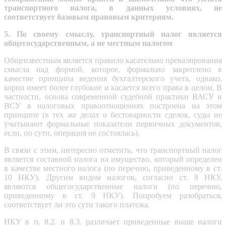
транспортного налога, в данных условиях, не
соответствует базовым правовым критериям.
5. По своему смыслу, транспортный налог является
общегосударственным, а не местным налогом
Общеизвестным является правило касательно превалирования
смысла над формой, которое, формально закреплено в
качестве принципа ведения бухгалтерского учета, однако,
корни имеет более глубокие и касается всего права в целом. В
частности, основа современной судебной практики ВАСУ и
ВСУ в налоговых правоотношениях построена на этом
принципе (в тех же делах о бестоварности сделок, суды не
учитывают формальные показатели первичных документов,
если, по сути, операция не состоялась).
В связи с этим, интересно отметить, что транспортный налог
является составной налога на имущество, который определен
в качестве местного налога (по перечню, приведенному в ст.
10 НКУ). Другим видом налогов, согласно ст. 8 НКУ,
являются общегосударственные налоги (по перечню,
приведенному в ст. 9 НКУ). Попробуем разобраться,
соответствует ли это сути такого платежа.
НКУ в п. 8.2. и 8.3. различает приведенные выше налоги