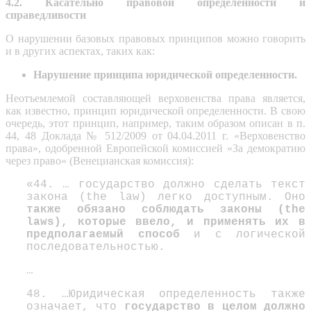
4.2. Касательно
правовой определенности и
справедливости
О нарушении базовых правовых принципов можно говорить
и в других аспектах, таких как:
Нарушение принципа юридической определенности.
Неотъемлемой составляющей верховенства права является,
как известно, принцип юридической определенности. В свою
очередь, этот принцип, например, таким образом описан в п.
44, 48 Доклада № 512/2009 от 04.04.2011 г. «Верховенство
права», одобренной Европейской комиссией «За демократию
через право» (Венецианская комиссия):
«44. … государство должно сделать текст
закона (the law) легко доступным. Оно
также обязано соблюдать законы (the
laws), которые ввело, и применять их в
предполагаемый способ
и с логической
последовательностью.
…
48. …Юридическая определенность также
означает, что
государство в целом должно