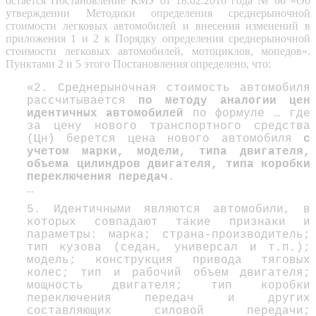
остается Постановление КМУ от 18.02.2016 года № 66 «Об
утверждении Методики определения среднерыночной
стоимости легковых автомобилей и внесения изменений в
приложения 1 и 2 к Порядку определения среднерыночной
стоимости легковых автомобилей, мотоциклов, мопедов».
Пунктами 2 и 5 этого Постановления определено, что:
«2. Среднерыночная стоимость автомобиля
рассчитывается
по методу аналогии цен
идентичных автомобилей
по формуле … где
за цену нового транспортного средства
(Цн) берется цена нового автомобиля
с
учетом марки, модели, типа двигателя,
объема цилиндров двигателя, типа коробки
переключения передач.
…
5. Идентичными являются автомобили, в
которых совпадают такие признаки и
параметры: марка; страна-производитель;
тип кузова (седан, универсал и т.п.);
модель; конструкция привода тяговых
колес; тип и рабочий объем двигателя;
мощность двигателя; тип коробки
переключения передач и других
составляющих силовой передачи;