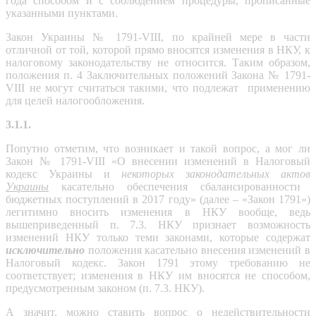
года способом и с соблюдением процедуры, прописанные
указанными пунктами.
Закон Украины № 1791-VIII, по крайней мере в части
отличной от той, которой прямо вносятся изменения в НКУ, к
налоговому законодательству не относится. Таким образом,
положения п. 4 Заключительных положений Закона № 1791-
VIII не могут считаться такими, что подлежат применению
для целей налогообложения.
3.1.1.
Попутно отметим, что возникает и такой вопрос, а мог ли
Закон № 1791-VIII «О внесении изменений в Налоговый
кодекс Украины и
некоторых законодательных актов
Украины
касательно обеспечения сбалансированности
бюджетных поступлений в 2017 году» (далее – «Закон 1791»)
легитимно вносить изменения в НКУ вообще, ведь
вышеприведенный п. 7.3. НКУ признает возможность
изменений НКУ только теми законами, которые содержат
исключительно
положения касательно внесения изменений в
Налоговый кодекс. Закон 1791 этому требованию не
соответствует; изменения в НКУ им вносятся не способом,
предусмотренным законом (п. 7.3. НКУ).
А значит, можно ставить вопрос о недействительности