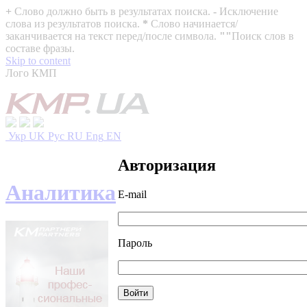
+
Слово должно быть в результатах поиска.
-
Исключение
слова из результатов поиска.
*
Слово начинается/
заканчивается на текст перед/после символа.
""
Поиск слов в
составе фразы.
Skip to content
Лого КМП
Укр
UK
Рус
RU
Eng
EN
Авторизация
Аналитика
E-mail
Пароль