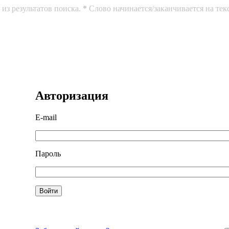
из результатов поиска.
*
Слово начинается/заканчивается на тек
Авторизация
E-mail
Пароль