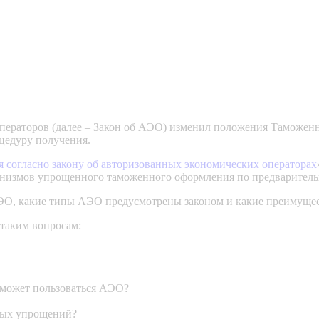
ператоров (далее – Закон об АЭО) изменил положения Таможенн
цедуру получения.
согласно закону об авторизованных экономических операторах
ханизмов упрощенного таможенного оформления по предварител
ЭО, какие типы АЭО предусмотрены законом и какие преимуществ
таким вопросам:
может пользоваться АЭО?
ных упрощений?