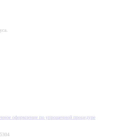
уса.
енное оформление по упрощенной процедуре
5304