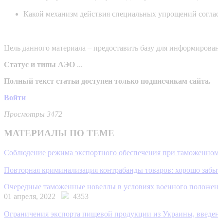
Какой механизм действия специальных упрощений соглас
Цель данного материала – предоставить базу для информирован
Статус и типы АЭО
...
Полный текст статьи доступен только подписчикам сайта.
Войти
Просмотры 3472
МАТЕРИАЛЫ ПО ТЕМЕ
Соблюдение режима экспортного обеспечения при таможенном
Повторная криминализация контрабанды товаров: хорошо забы
Очередные таможенные новеллы в условиях военного положен
01 апреля, 2022
4353
Ограничения экспорта пищевой продукции из Украины, введен