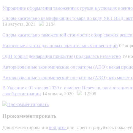
Упрощение оформления таможенных грузов в условиях военно
Споры касательно квалификации товара по коду УКТ ВЭД: акту
19 августа, 2021
2104
Споры касательно таможенной стоимости: обзор свежих решен
Налоговые льготы для новых значительных инвестиций
02 ап
ОДП (общая декларация прибытия) подкралась незаметно
19 н
Авторизованные экономические операторы (АЭО): какая проце
Авторизованные экономические операторы (АЭО): кто может по
В Украине с 01 января 2020 г. изменен Перечень организацио
своей регистрации
14 января, 2020
12508
Прокомментировать
Прокомментировать
Для комментирования
войдите
или зарегистрируйтесь пожалуй