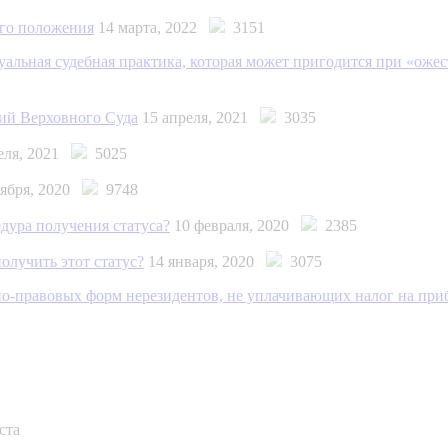
го положения
14 марта, 2022
3151
альная судебная практика, которая может пригодится при «оже
ий Верховного Суда
15 апреля, 2021
3035
реля, 2021
5025
оября, 2020
9748
дура получения статуса?
10 февраля, 2020
2385
лучить этот статус?
14 января, 2020
3075
нно-правовых форм нерезидентов, не уплачивающих налог на пр
ста