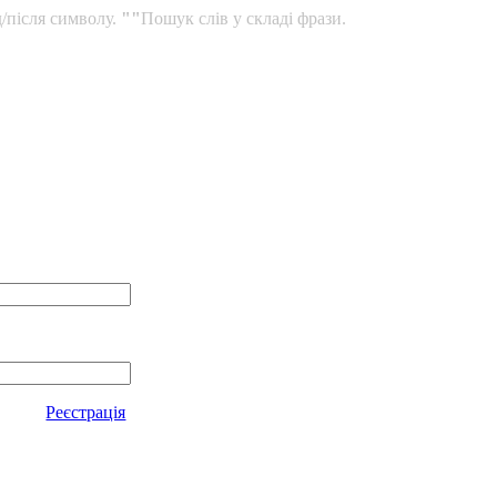
/після символу.
""
Пошук слів у складі фрази.
Реєстрація