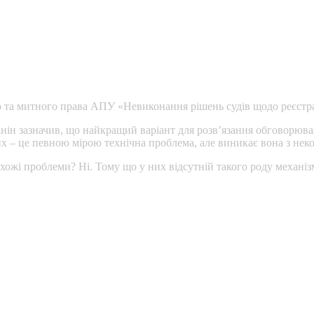
ого та митного права АПУ «Невиконання рішень судів щодо реєстр
н зазначив, що найкращий варіант для розв’язання обговорювано
х – це певною мірою технічна проблема, але виникає вона з неко
хожі проблеми? Ні. Тому що у них відсутній такого роду механіз