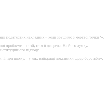
ації податкових накладних – коли зрушимо з мертвої точки?».
ї проблеми – позбутися її джерела. На його думку,
нституційного підходу.
м. І, при цьому, – у них найкращі показники щодо боротьби», –