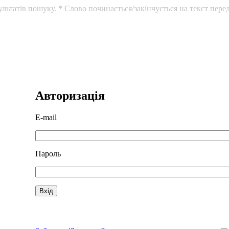
ультатів пошуку.
*
Слово починається/закінчується на текст перед
Авторизація
E-mail
Пароль