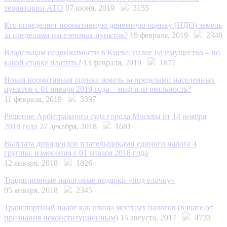
территории АТО
07 июня, 2019
3155
Кто определяет нормативную денежную оценку (НДО) земель
за пределами населенных пунктов?
19 февраля, 2019
2348
Владельцам недвижимости в Киеве: налог на имущество – по
какой ставке платить?
13 февраля, 2019
1877
Новая нормативная оценка земель за пределами населенных
пунктов с 01 января 2019 года – миф или реальность?
11 февраля, 2019
3397
Решение Арбитражного суда города Москвы от 14 ноября
2018 года
27 декабря, 2018
1681
Выплата дивидендов плательщиками единого налога 4
группы: изменения с 01 января 2018 года
12 января, 2018
1826
Традиционные налоговые подарки «под елочку»
05 января, 2018
2345
Транспортный налог как школа местных налогов (в шаге от
признания неконституционным)
15 августа, 2017
4733