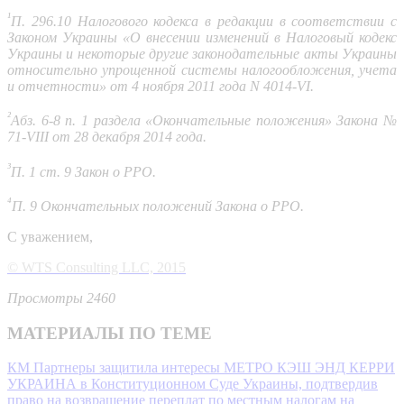
¹
П. 296.10 Налогового кодекса в редакции в соответствии с
Законом Украины «О внесении изменений в Налоговый кодекс
Украины и некоторые другие законодательные акты Украины
относительно упрощенной системы налогообложения, учета
и отчетности» от 4 ноября 2011 года N 4014-VI.
²
Абз. 6-8 п. 1 раздела «Окончательные положения» Закона №
71-VIII от 28 декабря 2014 года.
³
П. 1 ст. 9 Закон о РРО.
⁴
П. 9 Окончательных положений Закона о РРО.
С уважением,
© WTS Consulting LLC, 2015
Просмотры 2460
МАТЕРИАЛЫ ПО ТЕМЕ
КМ Партнеры защитила интересы МЕТРО КЭШ ЭНД КЕРРИ
УКРАИНА в Конституционном Суде Украины, подтвердив
право на возвращение переплат по местным налогам на