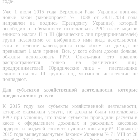
года².
Уже 1 июля 2015 года Верховная Рада Украины приняла
новый закон (законопроект № 1088 от 28.11.2014 года
направлен на подпись Президенту Украины), который
освободил от обязанности использовать РРО плательщиков
единого налога II и III (физических лиц-предпринимателей)
групп независимо от выбранного ими вида деятельности,
если в течение календарного года объем их дохода не
превышает 1 млн гривен. Все, у кого объем дохода больше,
обязаны использовать РРО. Опять-таки, это правило
распространяется только на физических лиц-
предпринимателей. Юридические лица – плательщики
единого налога III группы под указанное исключение не
подпадают.
Для субъектов хозяйственной деятельности, которые
предоставляют услуги
К 2015 году все субъекты хозяйственной деятельности,
которые оказывали услуги, не должны были использовать
РРО при условии, что такие субъекты проводили расчеты в
кассе с оформлением доходных и расходных кассовых
ордеров и выдачей соответствующих квитанций³. Однако с
2015 года вышеупомянутым Законом Украины № 71-VIII от 28
декабря 2014 года такие субъекты были исключены из