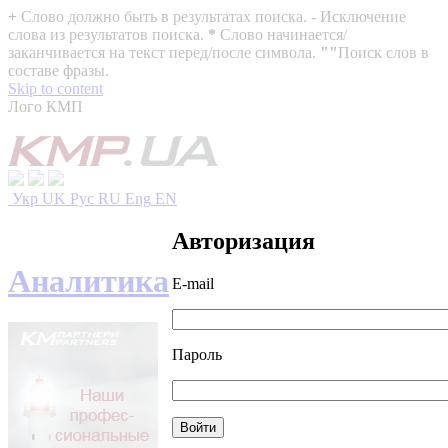
+
Слово должно быть в результатах поиска.
-
Исключение
слова из результатов поиска.
*
Слово начинается/
заканчивается на текст перед/после символа.
""
Поиск слов в
составе фразы.
Skip to content
Лого КМП
Укр
UK
Рус
RU
Eng
EN
Авторизация
Аналитика
E-mail
Пароль