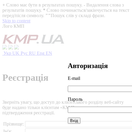
+
Слово має бути в результатах пошуку.
-
Видалення слова з
результатів пошуку.
*
Слово починається/закінчується на текст
перед/після символу.
""
Пошук слів у складі фрази.
Skip to content
Лого КМП
Укр
UK
Рус
RU
Eng
EN
Авторизація
Реєстрація
E-mail
Пароль
Зверніть увагу, що доступ до клієнтського розділу веб-сайту
буде надано тільки клієнтам «КМ Партнери» після
підтвердження реєстрації.
Прізвище:
Ім'я: