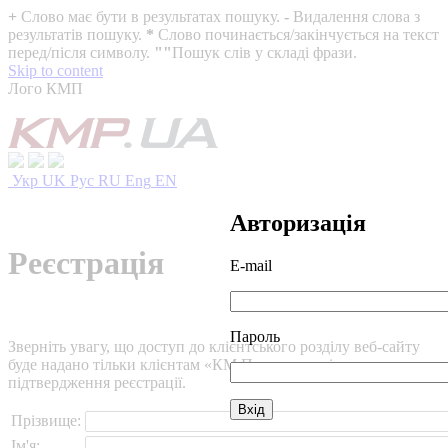
+
Слово має бути в результатах пошуку.
-
Видалення слова з
результатів пошуку.
*
Слово починається/закінчується на текст
перед/після символу.
""
Пошук слів у складі фрази.
Skip to content
Лого КМП
Укр
UK
Рус
RU
Eng
EN
Авторизація
Реєстрація
E-mail
Пароль
Зверніть увагу, що доступ до клієнтського розділу веб-сайту
буде надано тільки клієнтам «КМ Партнери» після
підтвердження реєстрації.
Прізвище:
Ім'я: