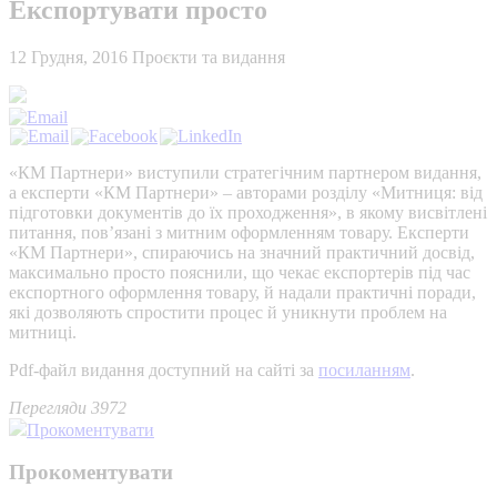
Експортувати просто
12 Грудня, 2016
Проєкти та видання
«КМ Партнери» виступили стратегічним партнером видання,
а експерти «КМ Партнери» – авторами розділу «Митниця: від
підготовки документів до їх проходження», в якому висвітлені
питання, пов’язані з митним оформленням товару. Експерти
«КМ Партнери», спираючись на значний практичний досвід,
максимально просто пояснили, що чекає експортерів під час
експортного оформлення товару, й надали практичні поради,
які дозволяють спростити процес й уникнути проблем на
митниці.
Pdf-файл видання доступний на сайті за
посиланням
.
Перегляди 3972
Прокоментувати
Прокоментувати