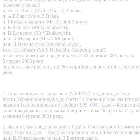
палатою у складі:
п. Ж.-П. Коста (Mr J.-P.Costa), Голова,
п. А.Б.Бака (Mr A.B.Baka),
п. І.Кабрал Баррето (Mr I.Cabral Barreto),
п. К.Юнгвірт (Mr K.Jungwiert),
п. В.Буткевич (Mr V.Butkevych),
пані А.Мулароні (Mrs A.Mularoni),
пані Д.Йочєнє (Mrs D.Jociene), судді,
та п. С.Нейсміт (Mr S.Naismith), Секретар секції,
після обговорення в нарадчій кімнаті 31 березня 2005 року та
5 грудня 2006 року,
виносить таке рішення, що було прийняте в останній зазначени
день:
1. Справа порушена за заявою (N 803/02), поданою до Суду
проти України відповідно до статті 34 Конвенції про захист пра
людини і основоположних свобод (
995_004
) (далі – Конвенція
спільним україно-іспанським підприємством “Інтерсплав” (далі
заявник) 6 грудня 2001 року.
2. Заявник був представлений у Суді п. Олександром Сьомкіни
Уряд України (далі – Уряд) був представлений його Уповноваж
пані В.Лутковською та пані З.Бортновською.