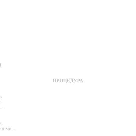
й
ПРОЦЕДУРА
в
)
 –
м.
еними –