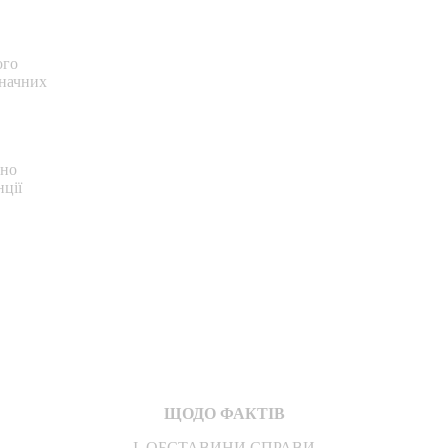
ого
значних
ено
нції
ЩОДО ФАКТІВ
I. ОБСТАВИНИ СПРАВИ