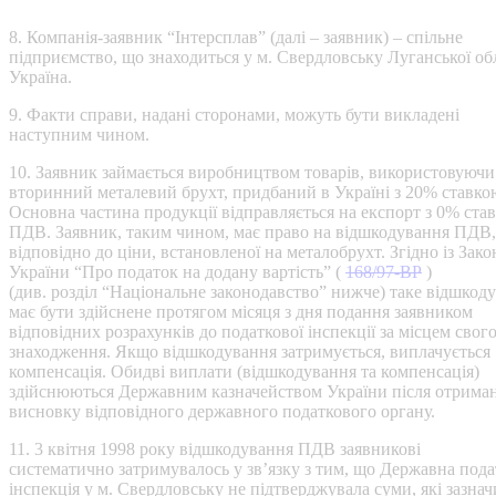
8. Компанія-заявник “Інтерсплав” (далі – заявник) – спільне
підприємство, що знаходиться у м. Свердловську Луганської обл
Україна.
9. Факти справи, надані сторонами, можуть бути викладені
наступним чином.
10. Заявник займається виробництвом товарів, використовуючи
вторинний металевий брухт, придбаний в Україні з 20% ставк
Основна частина продукції відправляється на експорт з 0% ста
ПДВ. Заявник, таким чином, має право на відшкодування ПДВ,
відповідно до ціни, встановленої на металобрухт. Згідно із Зак
України “Про податок на додану вартість” (
168/97-ВР
)
(див. розділ “Національне законодавство” нижче) таке відшкод
має бути здійснене протягом місяця з дня подання заявником
відповідних розрахунків до податкової інспекції за місцем свог
знаходження. Якщо відшкодування затримується, виплачується
компенсація. Обидві виплати (відшкодування та компенсація)
здійснюються Державним казначейством України після отрима
висновку відповідного державного податкового органу.
11. 3 квітня 1998 року відшкодування ПДВ заявникові
систематично затримувалось у зв’язку з тим, що Державна пода
інспекція у м. Свердловську не підтверджувала суми, які зазнач