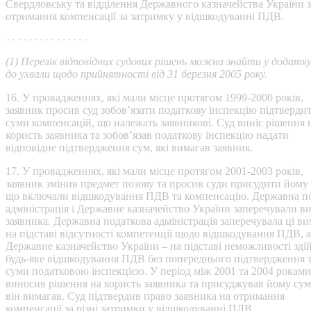
Свердловську та відділення Державного казначейства України 
отримання компенсації за затримку у відшкодуванні ПДВ.
---------------
(1) Перелік відповідних судових рішень можна знайти у додатк
до ухвали щодо прийнятності від 31 березня 2005 року.
16. У провадженнях, які мали місце протягом 1999-2000 років,
заявник просив суд зобов’язати податкову інспекцію підтверди
суми компенсацій, що належать заявникові. Суд виніс рішення 
користь заявника та зобов’язав податкову інспекцію надати
відповідне підтвердження сум, які вимагав заявник.
17. У провадженнях, які мали місце протягом 2001-2003 років,
заявник змінив предмет позову та просив суди присудити йому
що включали відшкодування ПДВ та компенсацію. Державна п
адміністрація і Державне казначейство України заперечували в
заявника. Державна податкова адміністрація заперечувала ці в
на підставі відсутності компетенції щодо відшкодування ПДВ, а
Державне казначейство України – на підставі неможливості зді
будь-яке відшкодування ПДВ без попереднього підтвердження т
суми податковою інспекцією. У період між 2001 та 2004 роками
виносив рішення на користь заявника та присуджував йому суми
він вимагав. Суд підтвердив право заявника на отримання
компенсації за різні затримки у відшкодуванні ПДВ.