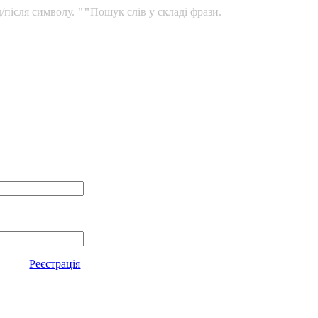
/після символу.
""
Пошук слів у складі фрази.
Реєстрація