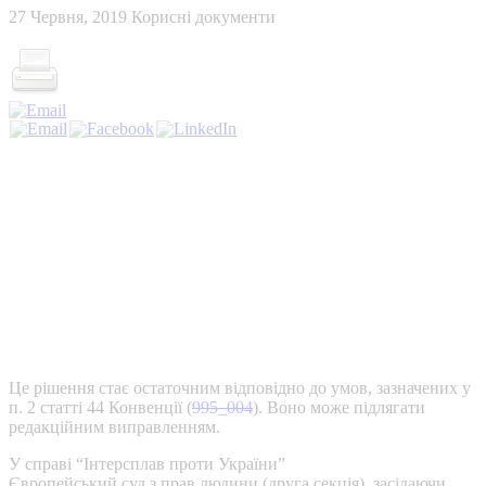
27 Червня, 2019
Корисні документи
Це рішення стає остаточним відповідно до умов, зазначених у
п. 2 статті 44 Конвенції (
995_004
). Воно може підлягати
редакційним виправленням.
У справі “Інтерсплав проти України”
Європейський суд з прав людини (друга секція), засідаючи