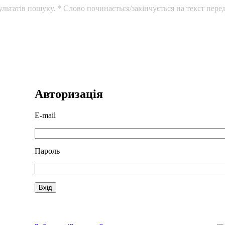
ультатів пошуку.
*
Слово починається/закінчується на текст перед
Авторизація
E-mail
Пароль