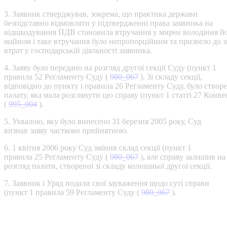
3. Заявник стверджував, зокрема, що практика держави
безпідставно відмовляти у підтвердженні права заявника на
відшкодування ПДВ становила втручання у мирне володіння й
майном і таке втручання було непропорційним та призвело до 
втрат у господарській діяльності заявника.
4. Заяву було передано на розгляд другої секції Суду (пункт 1
правила 52 Реґламенту Суду (
980_067
). Зі складу секції,
відповідно до пункту і правила 26 Реґламенту Суду, було створ
палату, яка мала розглянути цю справу (пункт 1 статті 27 Конве
(
995_004
).
5. Ухвалою, яку було винесено 31 березня 2005 року, Суд
визнав заяву частково прийнятною.
6. 1 квітня 2006 року Суд змінив склад секції (пункт 1
правила 25 Реґламенту Суду (
980_067
), але справу залишив на
розгляд палати, створеної зі складу колишньої другої секції.
7. Заявник і Уряд подали свої зауваження щодо суті справи
(пункт 1 правила 59 Реґламенту Суду (
980_067
).