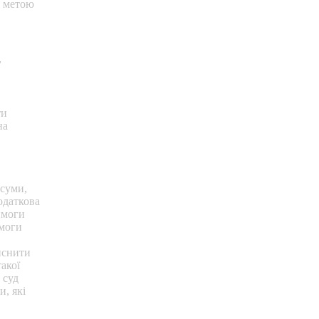
з метою
у
ти
на
 суми,
одаткова
имоги
имоги
йснити
акої
 суд
, які