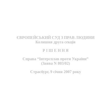
ЄВРОПЕЙСЬКИЙ СУД З ПРАВ ЛЮДИНИ
Колишня друга секція
Р І Ш Е Н Н Я
Справа “Інтерсплав проти України”
(Заява N 803/02)
Страсбург, 9 січня 2007 року