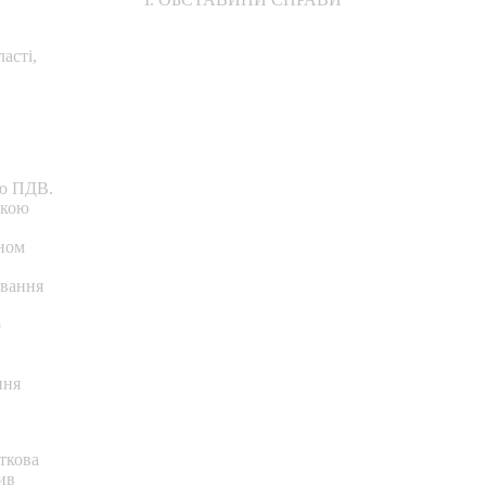
асті,
ою ПДВ.
вкою
оном
ування
о
ння
ткова
ив