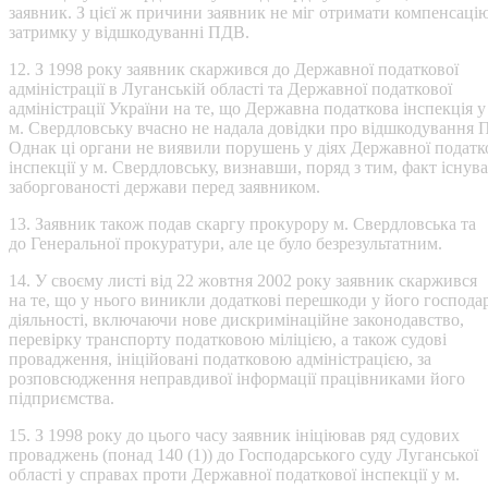
заявник. З цієї ж причини заявник не міг отримати компенсацію
затримку у відшкодуванні ПДВ.
12. З 1998 року заявник скаржився до Державної податкової
адміністрації в Луганській області та Державної податкової
адміністрації України на те, що Державна податкова інспекція у
м. Свердловську вчасно не надала довідки про відшкодування 
Однак ці органи не виявили порушень у діях Державної податк
інспекції у м. Свердловську, визнавши, поряд з тим, факт існув
заборгованості держави перед заявником.
13. Заявник також подав скаргу прокурору м. Свердловська та
до Генеральної прокуратури, але це було безрезультатним.
14. У своєму листі від 22 жовтня 2002 року заявник скаржився
на те, що у нього виникли додаткові перешкоди у його господа
діяльності, включаючи нове дискримінаційне законодавство,
перевірку транспорту податковою міліцією, а також судові
провадження, ініційовані податковою адміністрацією, за
розповсюдження неправдивої інформації працівниками його
підприємства.
15. З 1998 року до цього часу заявник ініціював ряд судових
проваджень (понад 140 (1)) до Господарського суду Луганської
області у справах проти Державної податкової інспекції у м.