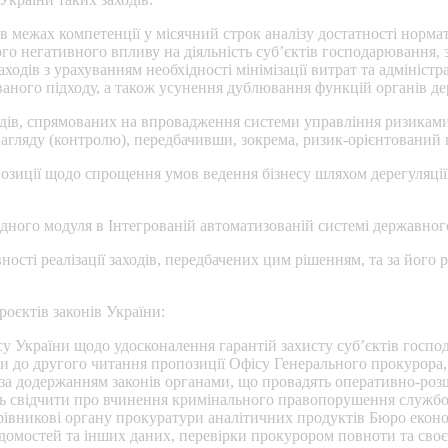
 в межах компетенції у місячний строк аналізу достатності норм
го негативного впливу на діяльність суб’єктів господарювання, 
аходів з урахуванням необхідності мінімізації витрат та адмініс
ваного підходу, а також усунення дублювання функцій органів д
ходів, спрямованих на впровадження системи управління ризикам
агляду (контролю), передбачивши, зокрема, ризик-орієнтований п
озиції щодо спрощення умов ведення бізнесу шляхом дерегуляції г
дного модуля в Інтегрованій автоматизованій системі державног
вності реалізації заходів, передбачених цим рішенням, та за йог
оєктів законів України:
су України щодо удосконалення гарантій захисту суб’єктів госп
вки до другого читання пропозиції Офісу Генерального прокурора,
за додержанням законів органами, що провадять оперативно-розшу
ть свідчити про вчинення кримінального правопорушення служб
рівникові органу прокуратури аналітичних продуктів Бюро екон
ідомостей та інших даних, перевірки прокурором повноти та своє