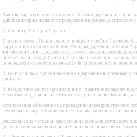
З метою гарантування економічної безпеки держави й запровадж
здійснення кримінального провадження в умовах дії правового
1. Кабінету Міністрів України:
1) вжити разом з Національною поліцією України, Службою без
корупційних та інших злочинів, Фондом державного майна Укра
тримісячний строк додаткових взаємоузгоджених заходів щодо вс
обмежувальні заходи (санкції) у вигляді блокування активів, а
впровадження додаткових механізмів, спрямованих на виконанн
2) вжити спільно з уповноваженими державними органами у місяч
капіталу;
3) невідкладно вжити організаційних і практичних заходів щ
механізмів податкового і митного контролю, передбачивши, зок
встановлення обмеження на проведення перевірок стосовно суб
ступенем ризику, за виключенням тих, які здійснюють діяльність
удосконалення методики застосування ризик-орієнтованого підхо
ділянки з високим рівнем ризику порушень податкового митног
4) забезпечити проведення Державною регуляторною службою У