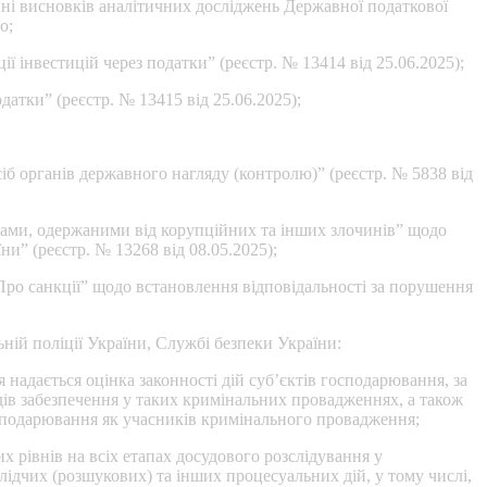
і висновків аналітичних досліджень Державної податкової
о;
 інвестицій через податки” (реєстр. № 13414 від 25.06.2025);
атки” (реєстр. № 13415 від 25.06.2025);
б органів державного нагляду (контролю)” (реєстр. № 5838 від
ивами, одержаними від корупційних та інших злочинів” щодо
ни” (реєстр. № 13268 від 08.05.2025);
Про санкції” щодо встановлення відповідальності за порушення
ій поліції України, Службі безпеки України:
 надається оцінка законності дій суб’єктів господарювання, за
дів забезпечення у таких кримінальних провадженнях, а також
господарювання як учасників кримінального провадження;
х рівнів на всіх етапах досудового розслідування у
лідчих (розшукових) та інших процесуальних дій, у тому числі,