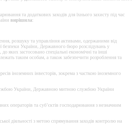
рювання та додаткових заходів для їхнього захисту під час
раїни
вирішила
:
ення, розшуку та управління активами, одержаними від
ї безпеки України, Державного бюро розслідувань у
до яких застосовано спеціальні економічні та інші
алежать таким особам, а також забезпечити розроблення та
ресів іноземних інвесторів, зокрема з часткою іноземного
 службою України, Державною митною службою України
них операторів та суб’єктів господарювання з незначним
ської діяльності з метою спрямування заходів контролю на