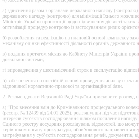
а) здійснення разом з органами державного нагляду (контролю)
державного нагляду (контролю) для мінімізації їхнього можливо
Міністрів України пропозиції щодо підвищення дієвості таких з
оптимізації процедур контролю із застосуванням ризик-орієнто
б) розроблення та реалізацію на плановій основі комплексу за
механізму оцінки ефективності діяльності органів державного н
в) подання протягом місяця до Кабінету Міністрів України проп
дозвільної системи;
г) впровадження у шестимісячний строк в експлуатацію відпові
5) забезпечення на постійній основі проведення аналізу ефекти
відповідної нормативно-правової та організаційної бази.
2. Рекомендувати Верховній Раді України прискорити розгляд пр
а) “Про внесення змін до Кримінального процесуального кодек
(реєстр. № 12439 від 24.01.2025), розглянувши під час підгото
інтересів суб’єктів господарювання шляхом посилення нагляду 
Єдиного реєстру досудових розслідувань відомостей, що можу
керівником органу прокуратури, обов’язкового направлення ке
витребування у суб’єктів господарювання речей, документів, в