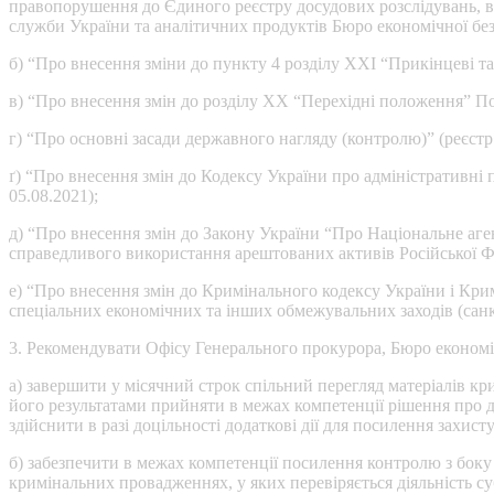
правопорушення до Єдиного реєстру досудових розслідувань, 
служби України та аналітичних продуктів Бюро економічної без
б) “Про внесення зміни до пункту 4 розділу ХХІ “Прикінцеві та
в) “Про внесення змін до розділу ХХ “Перехідні положення” Под
г) “Про основні засади державного нагляду (контролю)” (реєстр.
ґ) “Про внесення змін до Кодексу України про адміністративні
05.08.2021);
д) “Про внесення змін до Закону України “Про Національне аг
справедливого використання арештованих активів Російської Феде
е) “Про внесення змін до Кримінального кодексу України і Кри
спеціальних економічних та інших обмежувальних заходів (санкц
3. Рекомендувати Офісу Генерального прокурора, Бюро економіч
а) завершити у місячний строк спільний перегляд матеріалів кр
його результатами прийняти в межах компетенції рішення про д
здійснити в разі доцільності додаткові дії для посилення захи
б) забезпечити в межах компетенції посилення контролю з боку 
кримінальних провадженнях, у яких перевіряється діяльність су