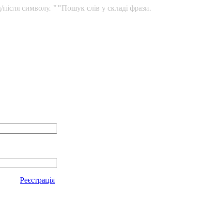
/після символу.
""
Пошук слів у складі фрази.
Реєстрація