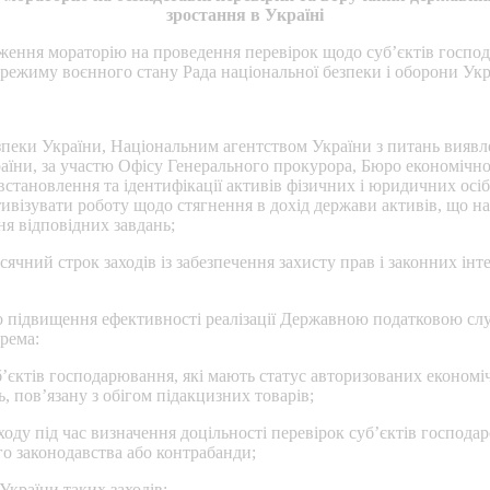
зростання в Україні
ення мораторію на проведення перевірок щодо суб’єктів господа
 режиму воєнного стану Рада національної безпеки і оборони Ук
пеки України, Національним агентством України з питань виявл
їни, за участю Офісу Генерального прокурора, Бюро економічно
тановлення та ідентифікації активів фізичних і юридичних осіб, 
ктивізувати роботу щодо стягнення в дохід держави активів, що н
я відповідних завдань;
ний строк заходів із забезпечення захисту прав і законних інте
одо підвищення ефективності реалізації Державною податковою
рема:
’єктів господарювання, які мають статус авторизованих економіч
, пов’язану з обігом підакцизних товарів;
ду під час визначення доцільності перевірок суб’єктів господар
о законодавства або контрабанди;
країни таких заходів: