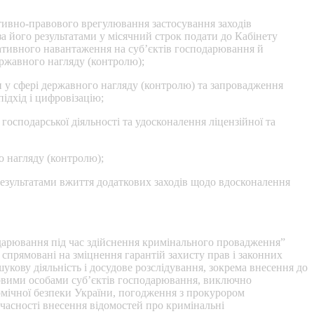
ативно-правового врегулювання застосування заходів
за його результатами у місячний строк подати до Кабінету
тративного навантаження на суб’єктів господарювання й
ержавного нагляду (контролю);
и у сфері державного нагляду (контролю) та запровадження
ідхід і цифровізацію;
осподарської діяльності та удосконалення ліцензійної та
о нагляду (контролю);
о результатами вжиття додаткових заходів щодо вдосконалення
одарювання під час здійснення кримінального провадження”
 спрямовані на зміцнення гарантій захисту прав і законних
кову діяльність і досудове розслідування, зокрема внесення до
овими особами суб’єктів господарювання, виключно
омічної безпеки України, погодження з прокурором
часності внесення відомостей про кримінальні