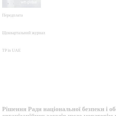
Передплата
Щоквартальний журнал
TP in UAE
Рішення Ради національної безпеки і о
організаційних заходів щодо мораторію 