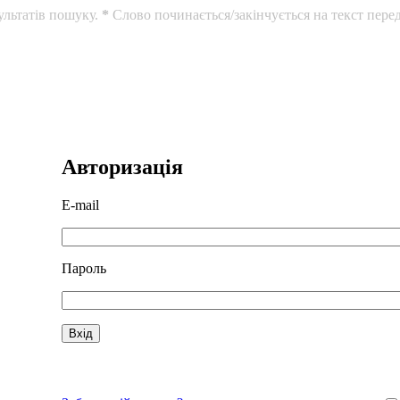
ультатів пошуку.
*
Слово починається/закінчується на текст перед
Авторизація
E-mail
Пароль