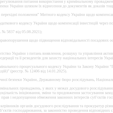
врегулювання питання використання у кримінальному провадженн
пеки України шляхом їх віднесення до документів як доказів тощ
 перехідні положення” Митного кодексу України щодо компенсації
аткового кодексу України щодо компенсації інвестицій через под
 № 5837 від 05.08.2021);
 правопорушення щодо підвищення відповідальності посадових осі
ентство України з питань виявлення, розшуку та управління акт
рації та її резидентів для захисту національних інтересів Украї
мінального процесуального кодексу України та Закону України “
ій)” (реєстр. № 12406 від 14.01.2025).
ної безпеки України, Державному бюро розслідувань, Національн
имінальних проваджень, у яких у межах досудового розслідування
оцільність ініціювання, зміни та продовження застосування захо
сту прав і недопущення обмеження законних інтересів суб’єктів 
керівників органів досудового розслідування та прокуратур різни
б’єктів господарювання, за законністю проведення відповідних с