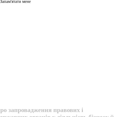
Запам'ятати мене
Про запровадження правових і
ержавних органів у діяльність бізнесу й