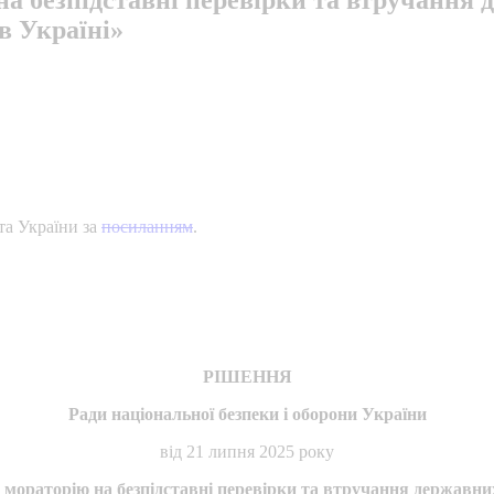
в Україні»
та України за
посиланням
.
РІШЕННЯ
Ради національної безпеки і оборони України
від 21 липня 2025 року
 мораторію на безпідставні перевірки та втручання державних