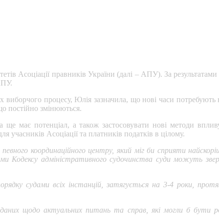
тетів Асоціації правників України (далі – АПУ). За результата
АПУ.
ках виборчого процесу, Юлія зазначила, що нові часи потребують
що постійно змінюються.
ка ще має потенціал, а також застосовувати нові методи вплив
ля учасників Асоціації та платників податків в цілому.
 певного координаційного центру, який міг би сприяти найско
сами Кодексу адміністративного судочинства суди можуть зве
порядку судами всіх інстанцій, затягується на 3-4 роки, прот
даних щодо актуальних питань та справ, які могли б бути р