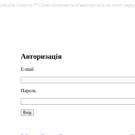
ультатів пошуку.
*
Слово починається/закінчується на текст перед
Авторизація
E-mail
Пароль