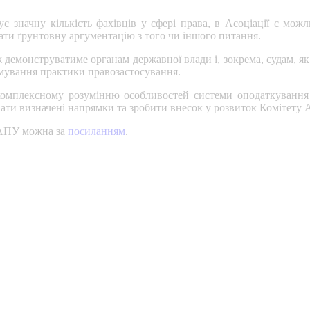
ує значну кількість фахівців у сфері права, в Асоціації є мо
ати ґрунтовну аргументацію з того чи іншого питання.
ж демонструватиме органам державної влади і, зокрема, судам, 
рмування практики правозастосування.
и комплексному розумінню особливостей системи оподаткуванн
увати визначені напрямки та зробити внесок у розвиток Комітету 
 АПУ можна за
посиланням
.