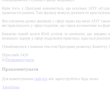
Крім того, у Програмі зазначається, що оскільки АПУ об’єдн
правозастосування. Такі фахівці можуть допомогти кристалізув
Висловлення думки фахівців у сфері права від імені АПУ тако
які практикують у сфері податків, що також впливатиме на фо
Бажаємо нашій колезі Юлії успіхів та впевнені, що завдяк
визнаних лідерів у сфері податкової практики, вдасться реаліз
Ознайомитися з повним текстом Програми розвитку Комітету
Перегляди 1429
Прокоментувати
Прокоментувати
Для коментування
увійдіть
або зареєструйтесь будь ласка
Аналітика