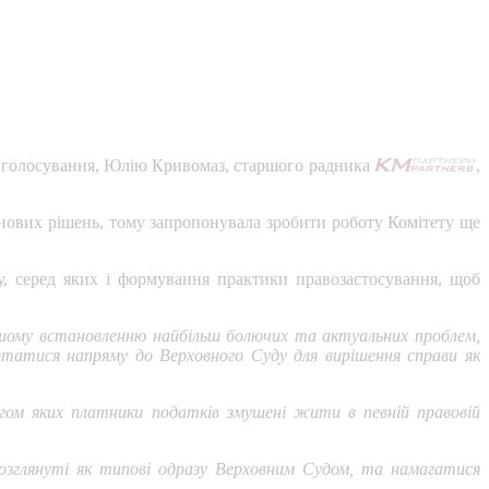
ми голосування, Юлію Кривомаз, старшого радника
,
 нових рішень, тому запропонувала зробити роботу Комітету ще
у, серед яких і формування практики правозастосування, щоб
рішому встановленню найбільш болючих та актуальних проблем,
ртатися напряму до Верховного Суду для вирішення справи як
ягом яких платники податків змушені жити в певній правовій
озглянуті як типові одразу Верховним Судом, та намагатися