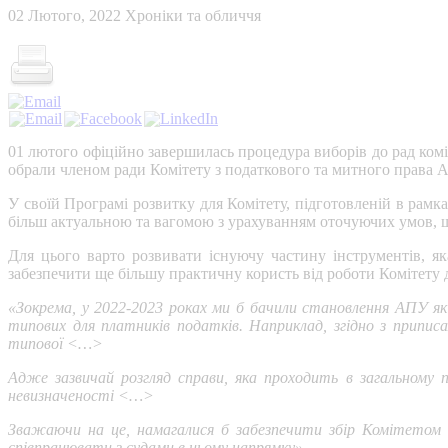
02 Лютого, 2022
Хроніки та обличчя
01 лютого офіційно завершилась процедура виборів до рад комі
обрали членом ради Комітету з податкового та митного права 
У своїй Програмі розвитку для Комітету, підготовленій в рам
більш актуальною та вагомою з урахуванням оточуючих умов, 
Для цього варто розвивати існуючу частину інструментів, я
забезпечити ще більшу практичну користь від роботи Комітету д
«Зокрема, у 2022-2023 роках ми б бачили становлення АПУ як
типових для платників податків. Наприклад, згідно з припи
типової
<
…
>
Адже зазвичай розгляд справи, яка проходить в загальному 
невизначеності
<
…
>
Зважаючи на це, намагалися б забезпечити збір Комітетом 
співпрацювати з судами в цьому напрямку».