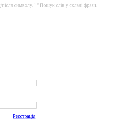
/після символу.
""
Пошук слів у складі фрази.
Реєстрація