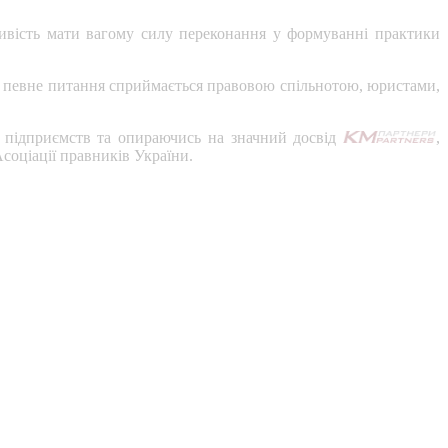
жливість мати вагому силу переконання у формуванні практики
як певне питання сприймається правовою спільнотою, юристами,
я підприємств та опираючись на значний досвід
,
Асоціації правників України.