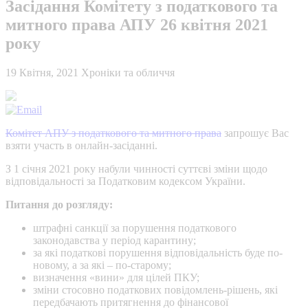
Засідання Комітету з податкового та
митного права АПУ 26 квітня 2021
року
19 Квітня, 2021
Хроніки та обличчя
Комітет АПУ з податкового та митного права
запрошує Вас
взяти участь в онлайн-засіданні.
З 1 січня 2021 року набули чинності суттєві зміни щодо
відповідальності за Податковим кодексом України.
Питання до розгляду:
штрафні санкції за порушення податкового
законодавства у період карантину;
за які податкові порушення відповідальність буде по-
новому, а за які – по-старому;
визначення «вини» для цілей ПКУ;
зміни стосовно податкових повідомлень-рішень, які
передбачають притягнення до фінансової