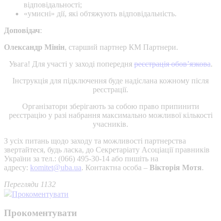
відповідальності;
«умисні» дії, які обтяжують відповідальність.
Доповідач
:
Олександр Мінін
, старший партнер КМ Партнери.
Увага! Для участі у заході попередня
реєстрація обов’язкова
.
Інструкція для підключення буде надіслана кожному після
реєстрації.
Організатори зберігають за собою право припинити
реєстрацію у разі набрання максимально можливої кількості
учасників.
З усіх питань щодо заходу та можливості партнерства
звертайтеся, будь ласка, до Секретаріату Асоціації правників
України за тел.: (066) 495-30-14 або пишіть на
адресу:
komitet@uba.ua
. Контактна особа –
Вікторія Мотя
.
Перегляди 1132
Прокоментувати
Прокоментувати