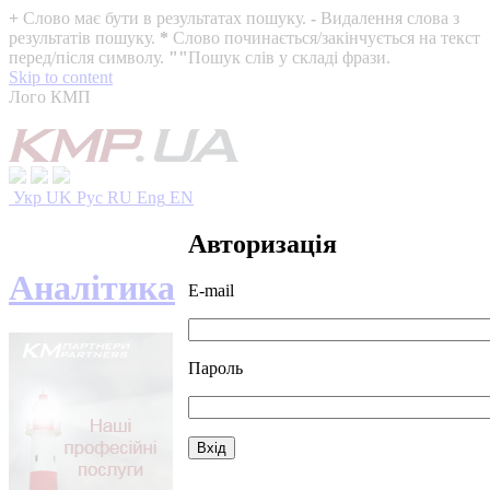
+
Слово має бути в результатах пошуку.
-
Видалення слова з
результатів пошуку.
*
Слово починається/закінчується на текст
перед/після символу.
""
Пошук слів у складі фрази.
Skip to content
Лого КМП
Укр
UK
Рус
RU
Eng
EN
Авторизація
Аналітика
E-mail
Пароль