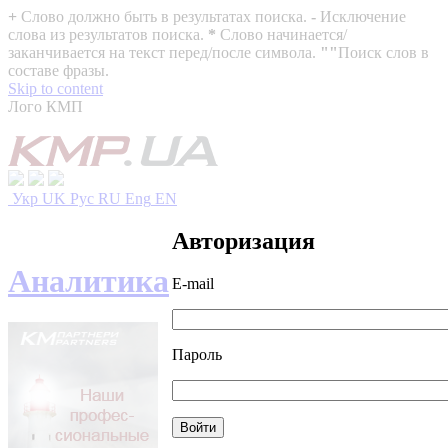
+
Слово должно быть в результатах поиска.
-
Исключение
слова из результатов поиска.
*
Слово начинается/
заканчивается на текст перед/после символа.
""
Поиск слов в
составе фразы.
Skip to content
Лого КМП
Укр
UK
Рус
RU
Eng
EN
Авторизация
Аналитика
E-mail
Пароль