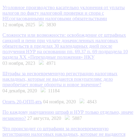
Уголовное производство касательно уклонения от уплаты
налогов по факту налоговой проверки и спора с
НЕсогласованными налоговыми обязательствами
12 ноября, 2025
3830
Сложности или возможности: освобождение от штрафных
санкций и пени при уплате доначисленных налоговых
обязательств в пределах 30 календарных дней после
получения НУР на основании пп. 69.37 п. 69 подраздела 10
раздела ХХ «Переходные положения» НКУ
03 ноября, 2023
4971
Штрафы за несвоевременную регистрацию налоговых
накладных, которые не выдаются покупателям: дело
приобретает новые обороты и новое значение?
04 декабря, 2020
11184
Опять 20-ОПП-ять
04 ноября, 2020
4843
По каждому нарушению штраф и НУР только отдельно, иначе
незаконно?
27 августа, 2020
5887
Что происходит со штрафами за несвоевременную
регистрацию налоговых накладных, которые не выдаются