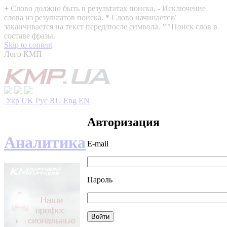
+
Слово должно быть в результатах поиска.
-
Исключение
слова из результатов поиска.
*
Слово начинается/
заканчивается на текст перед/после символа.
""
Поиск слов в
составе фразы.
Skip to content
Лого КМП
Укр
UK
Рус
RU
Eng
EN
Авторизация
Аналитика
E-mail
Пароль