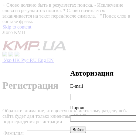
+
Слово должно быть в результатах поиска.
-
Исключение
слова из результатов поиска.
*
Слово начинается/
заканчивается на текст перед/после символа.
""
Поиск слов в
составе фразы.
Skip to content
Лого КМП
Укр
UK
Рус
RU
Eng
EN
Авторизация
Регистрация
E-mail
Пароль
Обратите внимание, что доступ к клиентскому разделу веб-
сайта будет дан только клиентам «КМ Партнеры» после
подтверждения регистрации.
Фамилия: