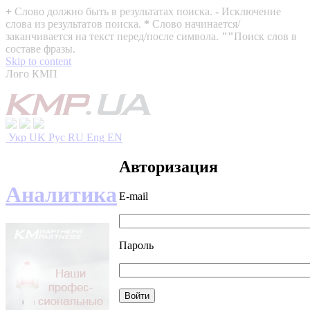
+
Слово должно быть в результатах поиска.
-
Исключение
слова из результатов поиска.
*
Слово начинается/
заканчивается на текст перед/после символа.
""
Поиск слов в
составе фразы.
Skip to content
Лого КМП
Укр
UK
Рус
RU
Eng
EN
Авторизация
Аналитика
E-mail
Пароль