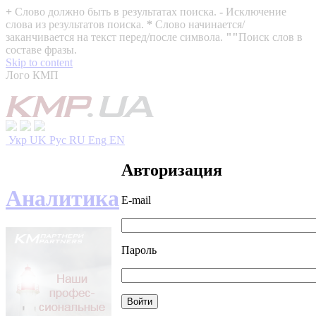
+
Слово должно быть в результатах поиска.
-
Исключение
слова из результатов поиска.
*
Слово начинается/
заканчивается на текст перед/после символа.
""
Поиск слов в
составе фразы.
Skip to content
Лого КМП
Укр
UK
Рус
RU
Eng
EN
Авторизация
Аналитика
E-mail
Пароль