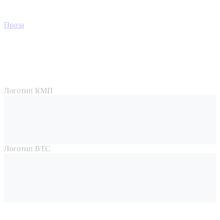
Проза
Логотип КМП
Логотип ВТС