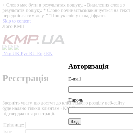
+
Слово має бути в результатах пошуку.
-
Видалення слова з
результатів пошуку.
*
Слово починається/закінчується на текст
перед/після символу.
""
Пошук слів у складі фрази.
Skip to content
Лого КМП
Укр
UK
Рус
RU
Eng
EN
Авторизація
Реєстрація
E-mail
Пароль
Зверніть увагу, що доступ до клієнтського розділу веб-сайту
буде надано тільки клієнтам «КМ Партнери» після
підтвердження реєстрації.
Прізвище:
Ім'я: