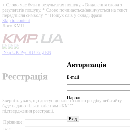
+
Слово має бути в результатах пошуку.
-
Видалення слова з
результатів пошуку.
*
Слово починається/закінчується на текст
перед/після символу.
""
Пошук слів у складі фрази.
Skip to content
Лого КМП
Укр
UK
Рус
RU
Eng
EN
Авторизація
Реєстрація
E-mail
Пароль
Зверніть увагу, що доступ до клієнтського розділу веб-сайту
буде надано тільки клієнтам «КМ Партнери» після
підтвердження реєстрації.
Прізвище:
Ім'я: