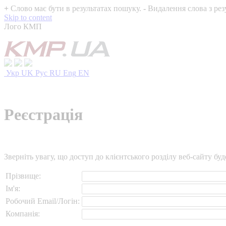
+
Слово має бути в результатах пошуку.
-
Видалення слова з рез
Skip to content
Лого КМП
Укр
UK
Рус
RU
Eng
EN
Реєстрація
Зверніть увагу, що доступ до клієнтського розділу веб-сайту б
Прізвище:
Ім'я:
Робочий Email/Логін:
Компанія: