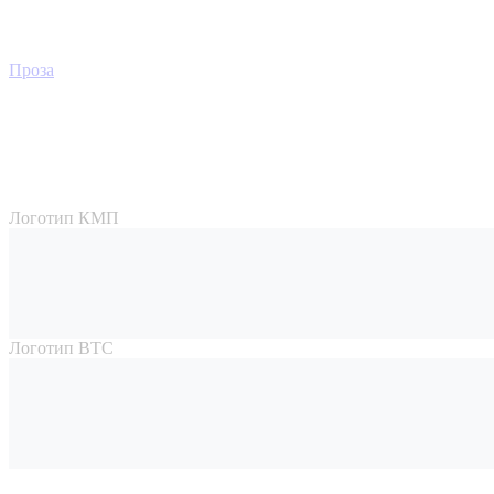
Проза
Логотип КМП
Логотип ВТС