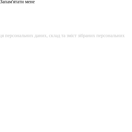
Запам'ятати мене
я персональних даних, склад та зміст зібраних персональних