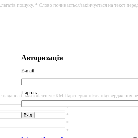
ультатів пошуку.
*
Слово починається/закінчується на текст перед
Авторизація
E-mail
Пароль
уде надано тільки клієнтам «КМ Партнери» після підтвердження ре
*
*
*
*