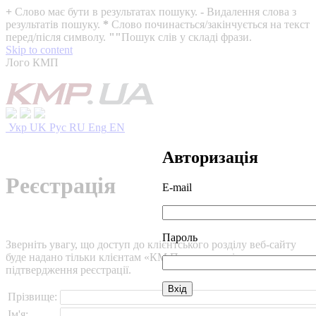
+
Слово має бути в результатах пошуку.
-
Видалення слова з
результатів пошуку.
*
Слово починається/закінчується на текст
перед/після символу.
""
Пошук слів у складі фрази.
Skip to content
Лого КМП
Укр
UK
Рус
RU
Eng
EN
Авторизація
Реєстрація
E-mail
Пароль
Зверніть увагу, що доступ до клієнтського розділу веб-сайту
буде надано тільки клієнтам «КМ Партнери» після
підтвердження реєстрації.
Прізвище:
Ім'я: