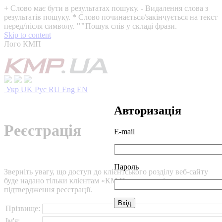
+
Слово має бути в результатах пошуку.
-
Видалення слова з
результатів пошуку.
*
Слово починається/закінчується на текст
перед/після символу.
""
Пошук слів у складі фрази.
Skip to content
Лого КМП
Укр
UK
Рус
RU
Eng
EN
Авторизація
Реєстрація
E-mail
Пароль
Зверніть увагу, що доступ до клієнтського розділу веб-сайту
буде надано тільки клієнтам «КМ Партнери» після
підтвердження реєстрації.
Прізвище:
Ім'я: