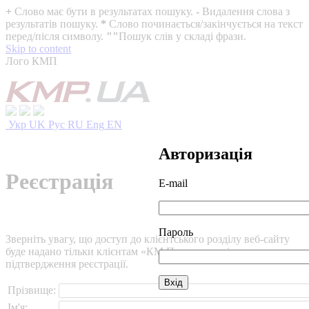
+
Слово має бути в результатах пошуку.
-
Видалення слова з
результатів пошуку.
*
Слово починається/закінчується на текст
перед/після символу.
""
Пошук слів у складі фрази.
Skip to content
Лого КМП
Укр
UK
Рус
RU
Eng
EN
Авторизація
Реєстрація
E-mail
Пароль
Зверніть увагу, що доступ до клієнтського розділу веб-сайту
буде надано тільки клієнтам «КМ Партнери» після
підтвердження реєстрації.
Прізвище:
Ім'я: