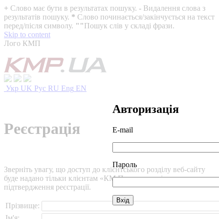
+
Слово має бути в результатах пошуку.
-
Видалення слова з
результатів пошуку.
*
Слово починається/закінчується на текст
перед/після символу.
""
Пошук слів у складі фрази.
Skip to content
Лого КМП
Укр
UK
Рус
RU
Eng
EN
Авторизація
Реєстрація
E-mail
Пароль
Зверніть увагу, що доступ до клієнтського розділу веб-сайту
буде надано тільки клієнтам «КМ Партнери» після
підтвердження реєстрації.
Прізвище:
Ім'я: