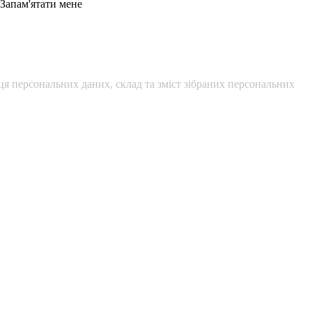
Запам'ятати мене
я персональних даних, склад та зміст зібраних персональних