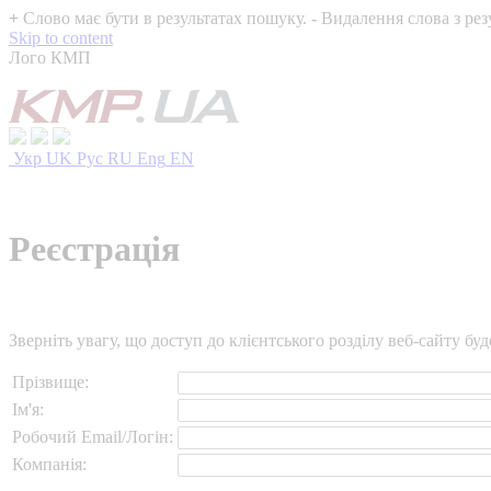
+
Слово має бути в результатах пошуку.
-
Видалення слова з рез
Skip to content
Лого КМП
Укр
UK
Рус
RU
Eng
EN
Реєстрація
Зверніть увагу, що доступ до клієнтського розділу веб-сайту б
Прізвище:
Ім'я:
Робочий Email/Логін:
Компанія: