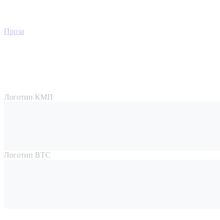
Проза
Логотип КМП
Логотип ВТС