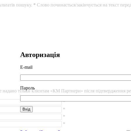
ультатів пошуку.
*
Слово починається/закінчується на текст перед
Авторизація
E-mail
Пароль
уде надано тільки клієнтам «КМ Партнери» після підтвердження ре
*
*
*
*