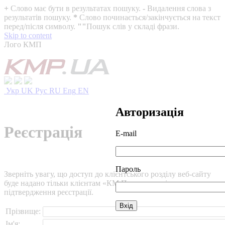
+
Слово має бути в результатах пошуку.
-
Видалення слова з
результатів пошуку.
*
Слово починається/закінчується на текст
перед/після символу.
""
Пошук слів у складі фрази.
Skip to content
Лого КМП
Укр
UK
Рус
RU
Eng
EN
Авторизація
Реєстрація
E-mail
Пароль
Зверніть увагу, що доступ до клієнтського розділу веб-сайту
буде надано тільки клієнтам «КМ Партнери» після
підтвердження реєстрації.
Прізвище:
Ім'я: