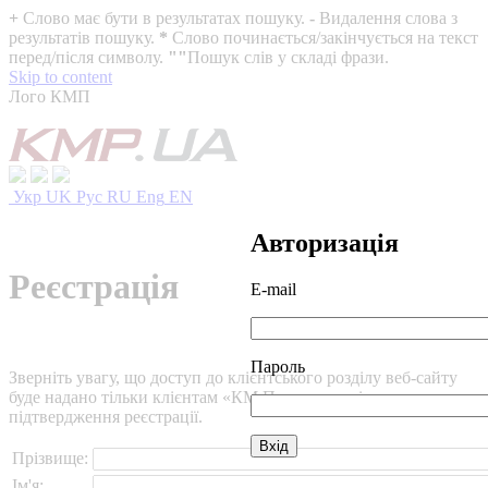
+
Слово має бути в результатах пошуку.
-
Видалення слова з
результатів пошуку.
*
Слово починається/закінчується на текст
перед/після символу.
""
Пошук слів у складі фрази.
Skip to content
Лого КМП
Укр
UK
Рус
RU
Eng
EN
Авторизація
Реєстрація
E-mail
Пароль
Зверніть увагу, що доступ до клієнтського розділу веб-сайту
буде надано тільки клієнтам «КМ Партнери» після
підтвердження реєстрації.
Прізвище:
Ім'я: