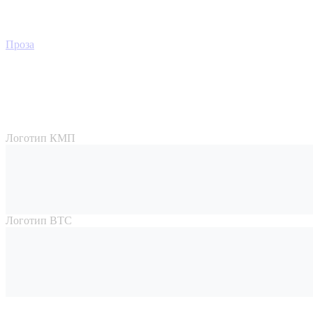
Проза
Логотип КМП
Логотип ВТС