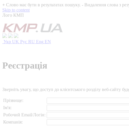
+
Слово має бути в результатах пошуку.
-
Видалення слова з рез
Skip to content
Лого КМП
Укр
UK
Рус
RU
Eng
EN
Реєстрація
Зверніть увагу, що доступ до клієнтського розділу веб-сайту б
Прізвище:
Ім'я:
Робочий Email/Логін:
Компанія: