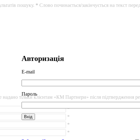
ультатів пошуку.
*
Слово починається/закінчується на текст перед
Авторизація
E-mail
Пароль
уде надано тільки клієнтам «КМ Партнери» після підтвердження ре
*
*
*
*