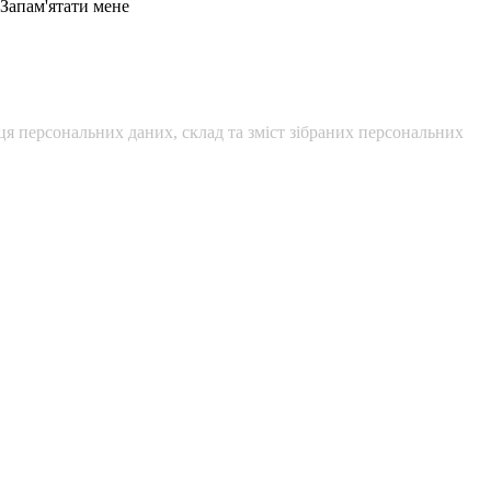
Запам'ятати мене
я персональних даних, склад та зміст зібраних персональних