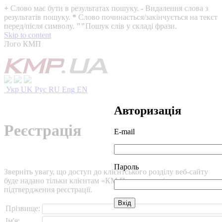
+
Слово має бути в результатах пошуку.
-
Видалення слова з
результатів пошуку.
*
Слово починається/закінчується на текст
перед/після символу.
""
Пошук слів у складі фрази.
Skip to content
Лого КМП
Укр
UK
Рус
RU
Eng
EN
Авторизація
Реєстрація
E-mail
Пароль
Зверніть увагу, що доступ до клієнтського розділу веб-сайту
буде надано тільки клієнтам «КМ Партнери» після
підтвердження реєстрації.
Прізвище:
Ім'я: