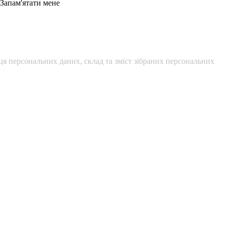
Запам'ятати мене
я персональних даних, склад та зміст зібраних персональних