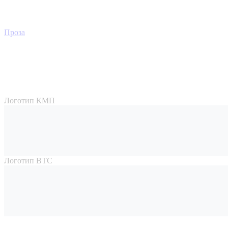
Проза
Логотип КМП
Логотип ВТС