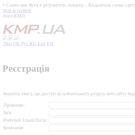
+
Слово має бути в результатах пошуку.
-
Видалення слова з рез
Skip to content
Лого КМП
Укр
UK
Рус
RU
Eng
EN
Реєстрація
Зверніть увагу, що доступ до клієнтського розділу веб-сайту б
Прізвище:
Ім'я:
Робочий Email/Логін:
Компанія: