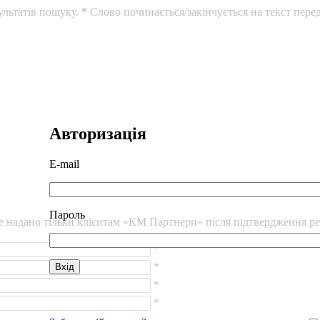
ультатів пошуку.
*
Слово починається/закінчується на текст перед
Авторизація
E-mail
Пароль
уде надано тільки клієнтам «КМ Партнери» після підтвердження ре
*
*
*
*