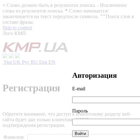
+
Слово должно быть в результатах поиска.
-
Исключение
слова из результатов поиска.
*
Слово начинается/
заканчивается на текст перед/после символа.
""
Поиск слов в
составе фразы.
Skip to content
Лого КМП
Укр
UK
Рус
RU
Eng
EN
Авторизация
Регистрация
E-mail
Пароль
Обратите внимание, что доступ к клиентскому разделу веб-
сайта будет дан только клиентам «КМ Партнеры» после
подтверждения регистрации.
Фамилия: