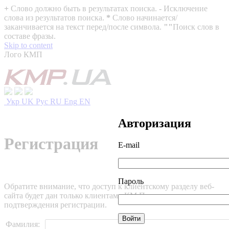
+
Слово должно быть в результатах поиска.
-
Исключение
слова из результатов поиска.
*
Слово начинается/
заканчивается на текст перед/после символа.
""
Поиск слов в
составе фразы.
Skip to content
Лого КМП
Укр
UK
Рус
RU
Eng
EN
Авторизация
Регистрация
E-mail
Пароль
Обратите внимание, что доступ к клиентскому разделу веб-
сайта будет дан только клиентам «КМ Партнеры» после
подтверждения регистрации.
Фамилия: