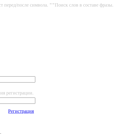
ст перед/после символа.
""
Поиск слов в составе фразы.
ния регистрации.
Регистрация