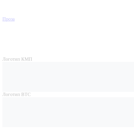
Проза
Логотип КМП
Логотип ВТС