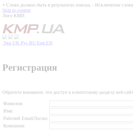
+
Слово должно быть в результатах поиска.
-
Исключение слова 
Skip to content
Лого КМП
Укр
UK
Рус
RU
Eng
EN
Регистрация
Обратите внимание, что доступ к клиентскому разделу веб-са
Фамилия:
Имя:
Рабочий Email/Логин:
Компания: