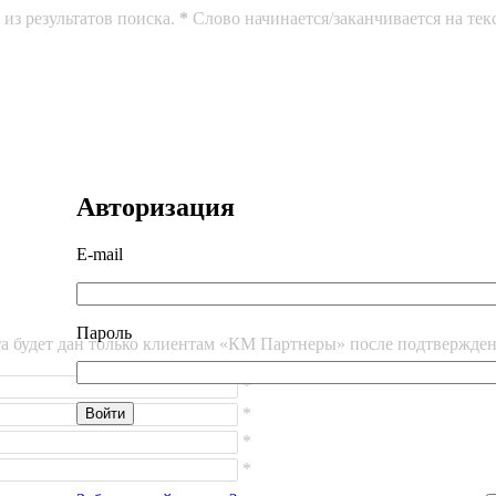
из результатов поиска.
*
Слово начинается/заканчивается на тек
Авторизация
E-mail
Пароль
йта будет дан только клиентам «КМ Партнеры» после подтвержде
*
*
*
*