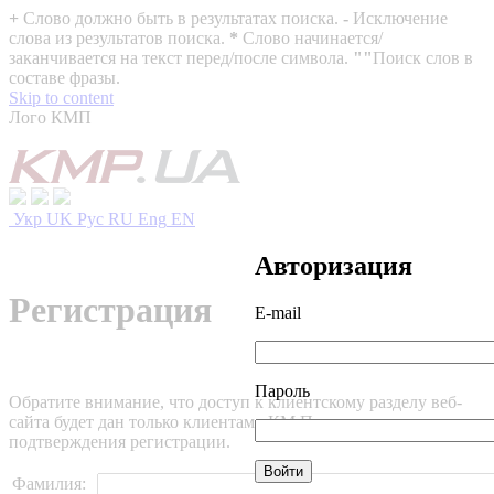
+
Слово должно быть в результатах поиска.
-
Исключение
слова из результатов поиска.
*
Слово начинается/
заканчивается на текст перед/после символа.
""
Поиск слов в
составе фразы.
Skip to content
Лого КМП
Укр
UK
Рус
RU
Eng
EN
Авторизация
Регистрация
E-mail
Пароль
Обратите внимание, что доступ к клиентскому разделу веб-
сайта будет дан только клиентам «КМ Партнеры» после
подтверждения регистрации.
Фамилия: