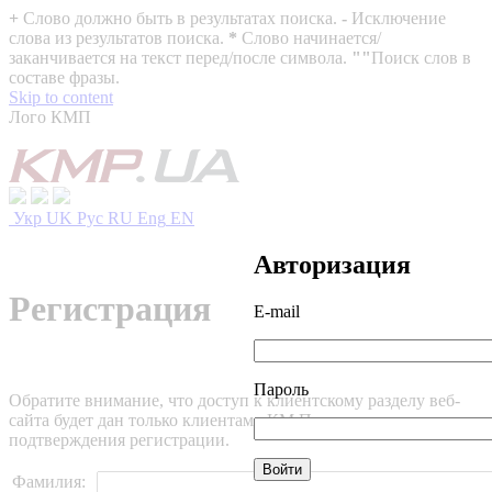
+
Слово должно быть в результатах поиска.
-
Исключение
слова из результатов поиска.
*
Слово начинается/
заканчивается на текст перед/после символа.
""
Поиск слов в
составе фразы.
Skip to content
Лого КМП
Укр
UK
Рус
RU
Eng
EN
Авторизация
Регистрация
E-mail
Пароль
Обратите внимание, что доступ к клиентскому разделу веб-
сайта будет дан только клиентам «КМ Партнеры» после
подтверждения регистрации.
Фамилия: