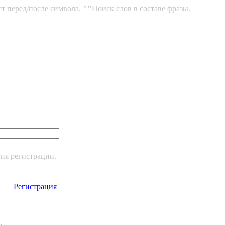
ст перед/после символа.
""
Поиск слов в составе фразы.
ния регистрации.
Регистрация