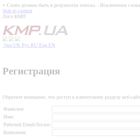
+
Слово должно быть в результатах поиска.
-
Исключение слова 
Skip to content
Лого КМП
Укр
UK
Рус
RU
Eng
EN
Регистрация
Обратите внимание, что доступ к клиентскому разделу веб-са
Фамилия:
Имя:
Рабочий Email/Логин:
Компания: