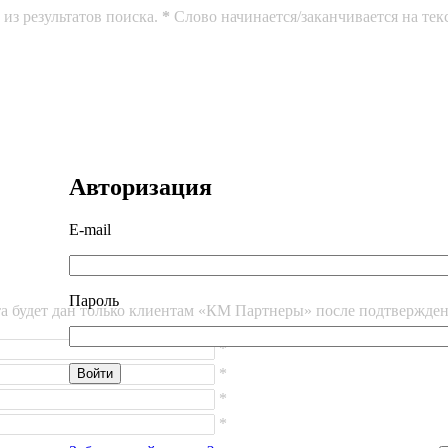
из результатов поиска.
*
Слово начинается/заканчивается на тек
Авторизация
E-mail
Пароль
йта будет дан только клиентам «КМ Партнеры» после подтвержде
*
*
*
*