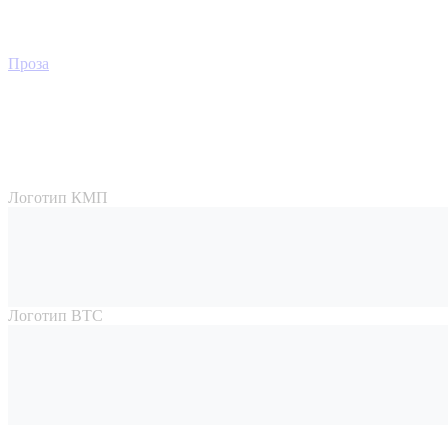
Проза
Логотип КМП
Логотип ВТС